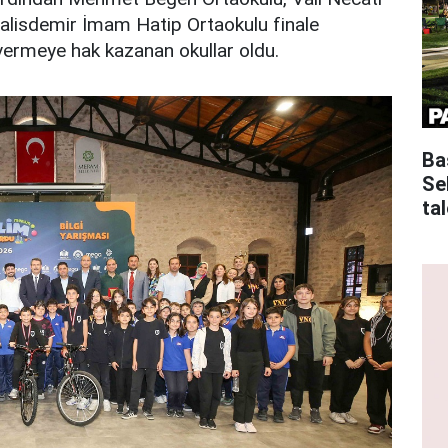
alisdemir İmam Hatip Ortaokulu finale
ermeye hak kazanan okullar oldu.
Ba
Se
tal