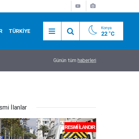
Konya
R
TÜRKİYE
22 °C
01:55
Konya yolunda flaş gelişme! Bakan Uraloğlu tari
Günün tüm
haberleri
smi İlanlar