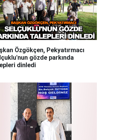
şkan Özgökçen, Pekyatırmacı
lçuklu'nun gözde parkında
epleri dinledi