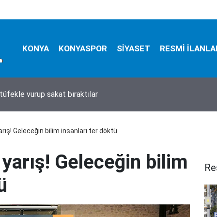
KONYA
KONYASPOR
SİYASET
RESMİ İLANLA
tüfekle vurup sakat bıraktılar
ış! Geleceğin bilim insanları ter döktü
yarış! Geleceğin bilim
Re
ü