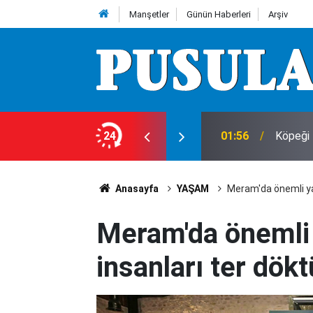
Manşetler
Günün Haberleri
Arşiv
24
01:56
Köpeği 
Anasayfa
YAŞAM
Meram'da önemli yar
Meram'da önemli 
insanları ter dökt