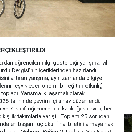
ERÇEKLEŞTİRİLDİ
rdan öğrencilerin ilgi gösterdiği yarışma, yıl
du Dergisi’nin içeriklerinden hazırlandı.
gisini artıran yarışma, aynı zamanda bilgiye
ini teşvik eden önemli bir eğitim etkinliği
 topladı. Yarışma iki aşamalı olarak
2026 tarihinde çevrim içi sınav düzenlendi.
e 7. sınıf öğrencilerinin katıldığı sınavda, her
kişilik takımlarla yarıştı. Toplam 25 sorudan
da en başarılı üç okul final biletini almaya hak
 ardından Mehmet Beğen Ortaokulu, Vali Necati