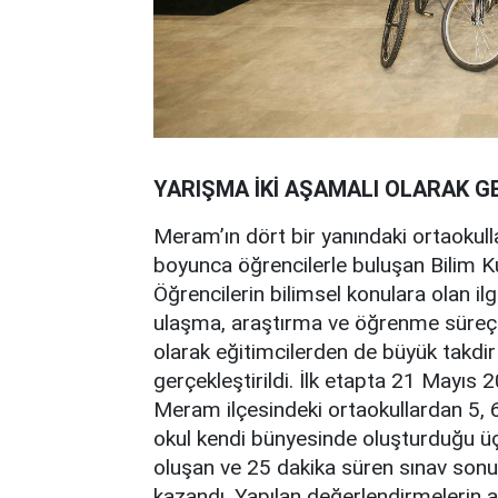
YARIŞMA İKİ AŞAMALI OLARAK G
Meram’ın dört bir yanındaki ortaokulla
boyunca öğrencilerle buluşan Bilim Kur
Öğrencilerin bilimsel konulara olan il
ulaşma, araştırma ve öğrenme süreçler
olarak eğitimcilerden de büyük takdir
gerçekleştirildi. İlk etapta 21 Mayıs 
Meram ilçesindeki ortaokullardan 5, 6 v
okul kendi bünyesinde oluşturduğu üç 
oluşan ve 25 dakika süren sınav sonun
kazandı. Yapılan değerlendirmelerin