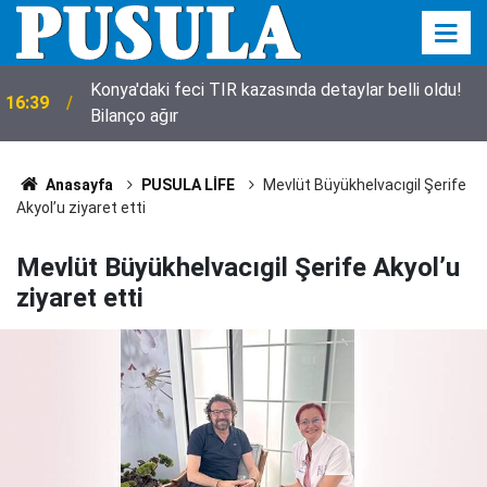
Konya'daki feci TIR kazasında detaylar belli oldu!
16:39
Bilanço ağır
Anasayfa
PUSULA LİFE
Mevlüt Büyükhelvacıgil Şerife
Akyol’u ziyaret etti
Mevlüt Büyükhelvacıgil Şerife Akyol’u
ziyaret etti