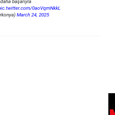
ı daha başarıyla
pic.twitter.com/0aoVqmNkkL
rkonya)
March 24, 2025