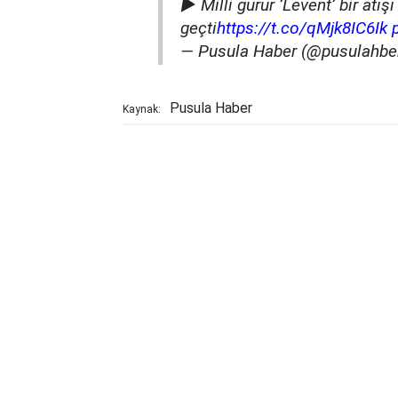
▶️ Milli gurur ’Levent’ bir atış
geçti
https://t.co/qMjk8IC6Ik
— Pusula Haber (@pusulahbe
Pusula Haber
Kaynak: