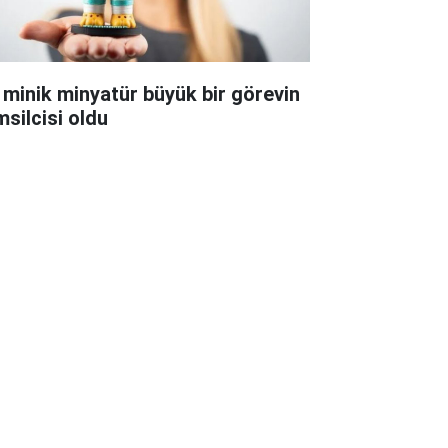
 minik minyatür büyük bir görevin
msilcisi oldu