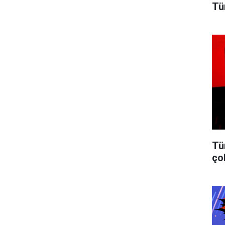
Tü
Tü
ço