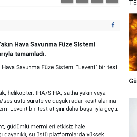
TE
n Yakın Hava Savunma Füze Sistemi
arıyla tamamladı.
ın Hava Savunma Füze Sistemi "Levent" bir test
Gü
ak, helikopter, İHA/SİHA, satha yakın veya
tı/ses üstü sürate ve düşük radar kesit alanına
i Levent bir test atışını daha başarıyla geçti.
nt, güdümlü mermileri etkisiz hale
şı dayanıklı, su üstü platformlarda yüksek