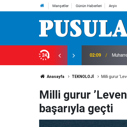
Manşetler
Günün Haberleri
Arşiv
t
24
02:09
Muharr
Anasayfa
TEKNOLOJİ
Milli gurur ’Le
Milli gurur ’Leven
başarıyla geçti