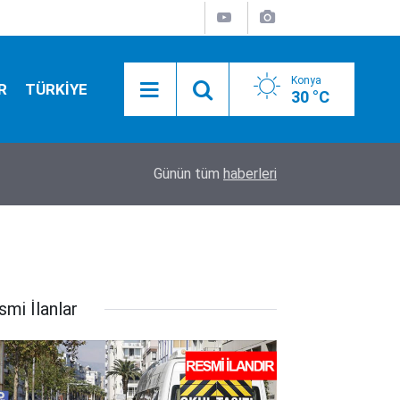
Konya
R
TÜRKİYE
30 °C
01:59
Altının kilogram fiyatı uçtu!
Günün tüm
haberleri
smi İlanlar