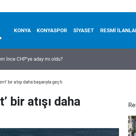
KONYA
KONYASPOR
SİYASET
RESMİ İLANLA
em İnce CHP'ye aday mı oldu?
vent’ bir atışı daha başarıyla geçti
t’ bir atışı daha
Re