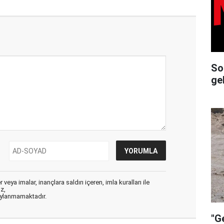
So
ge
veya imalar, inançlara saldırı içeren, imla kuralları ile
ız,
aylanmamaktadır.
"G