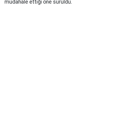
müdahale ettiği öne sürüldü.