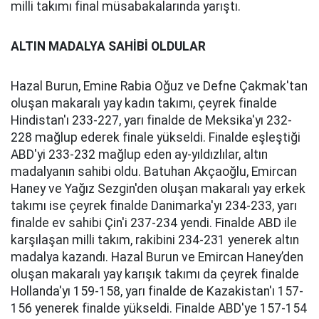
milli takımı final müsabakalarında yarıştı.
ALTIN MADALYA SAHİBİ OLDULAR
Hazal Burun, Emine Rabia Oğuz ve Defne Çakmak'tan
oluşan makaralı yay kadın takımı, çeyrek finalde
Hindistan'ı 233-227, yarı finalde de Meksika'yı 232-
228 mağlup ederek finale yükseldi. Finalde eşleştiği
ABD'yi 233-232 mağlup eden ay-yıldızlılar, altın
madalyanın sahibi oldu. Batuhan Akçaoğlu, Emircan
Haney ve Yağız Sezgin'den oluşan makaralı yay erkek
takımı ise çeyrek finalde Danimarka'yı 234-233, yarı
finalde ev sahibi Çin'i 237-234 yendi. Finalde ABD ile
karşılaşan milli takım, rakibini 234-231 yenerek altın
madalya kazandı. Hazal Burun ve Emircan Haney’den
oluşan makaralı yay karışık takımı da çeyrek finalde
Hollanda'yı 159-158, yarı finalde de Kazakistan'ı 157-
156 yenerek finalde yükseldi. Finalde ABD'ye 157-154