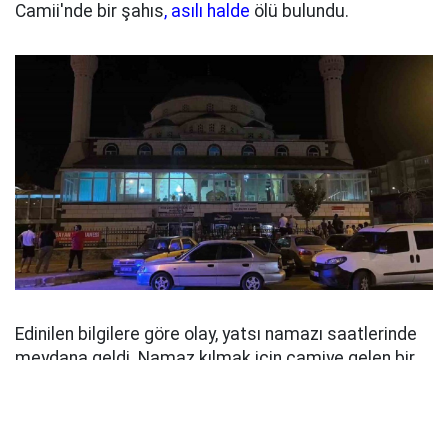
Camii'nde bir şahıs
, asılı halde
ölü bulundu.
Edinilen bilgilere göre olay, yatsı namazı saatlerinde
meydana geldi. Namaz kılmak için camiye gelen bir
vatandaş, içeride asılı halde bulunan şahsı fark
ederek durumu 112 Acil Çağrı Merkezi'ne bildirdi.
İhbar üzerine olay yerine sağlık ve polis ekipleri sevk