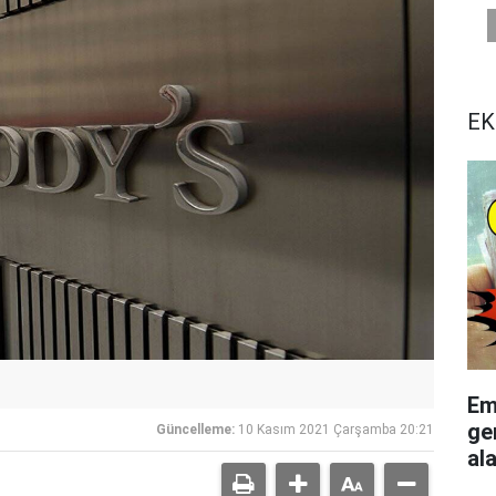
EK
Em
ge
Güncelleme:
10 Kasım 2021 Çarşamba 20:21
al