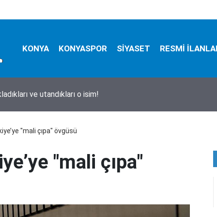
KONYA
KONYASPOR
SİYASET
RESMİ İLANLA
ladıkları ve utandıkları o isim!
iye’ye "mali çıpa" övgüsü
ye’ye "mali çıpa"