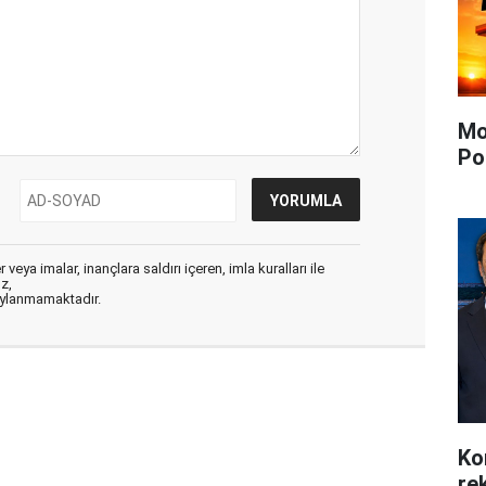
Mo
Po
veya imalar, inançlara saldırı içeren, imla kuralları ile
ız,
aylanmamaktadır.
Ko
re