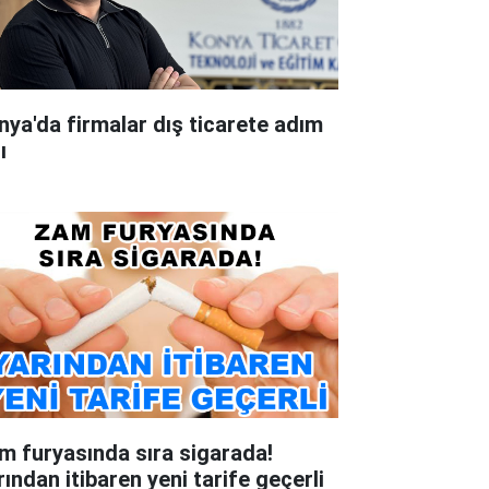
nya'da firmalar dış ticarete adım
ı
m furyasında sıra sigarada!
rından itibaren yeni tarife geçerli