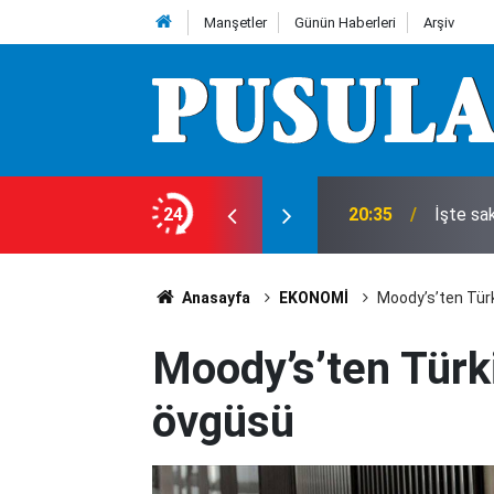
Manşetler
Günün Haberleri
Arşiv
landı!
24
20:35
İşte sak
Anasayfa
EKONOMİ
Moody’s’ten Türk
Moody’s’ten Türki
övgüsü