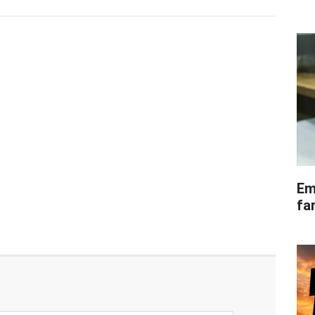
Em
fa