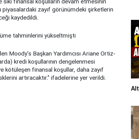
sıkı finansal koşulların devam etmesinin
u piyasalardaki zayıf görünümdeki şirketlerin
eceği kaydedildi.
üme tahminlerini yükseltmişti
ilen Moody’s Başkan Yardımcısı Ariane Ortiz-
larda) kredi koşullarının dengelenmesi
e kötüleşen finansal koşullar, daha zayıf
lerini artıracaktır." ifadelerine yer verildi.
Al