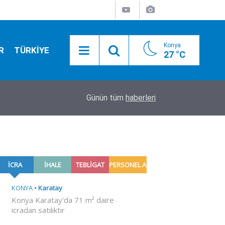
Konya
R
TÜRKİYE
27 °C
20:21
Konya'da düğmeye basıldı! Ülkü Ocakları'ndan g
Günün tüm
haberleri