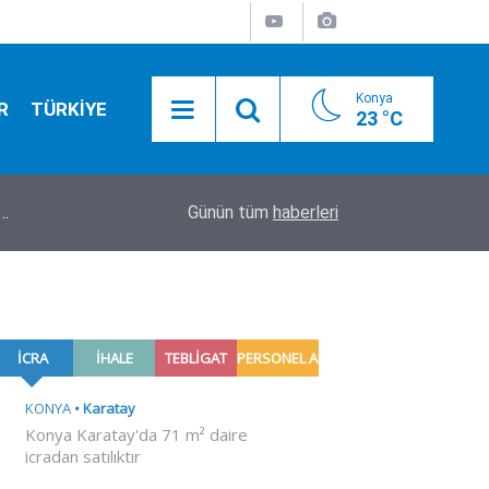
Konya
R
TÜRKİYE
23 °C
r…
17:43
Üsküdar Belediye Başkanvekili CHP’li Sibel Tan 
Günün tüm
haberleri