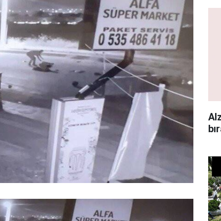
Al
bı