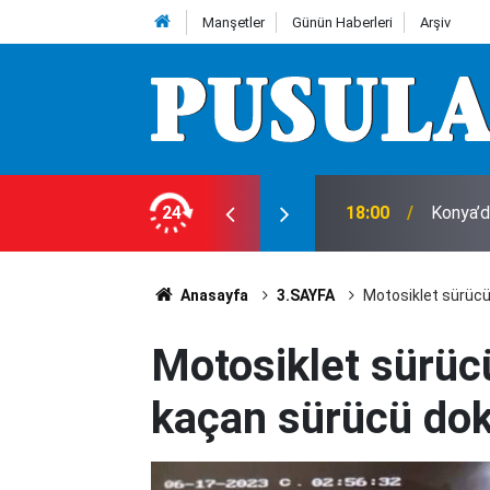
Manşetler
Günün Haberleri
Arşiv
ı!
24
18:00
Konya’d
Anasayfa
3.SAYFA
Motosiklet sürücü
Motosiklet sürüc
kaçan sürücü dokt