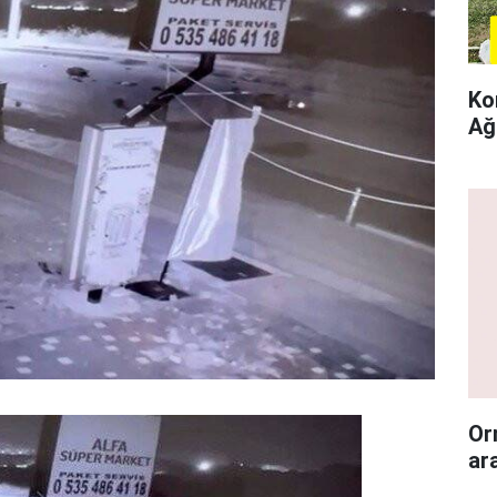
Ko
Ağ
Or
ar