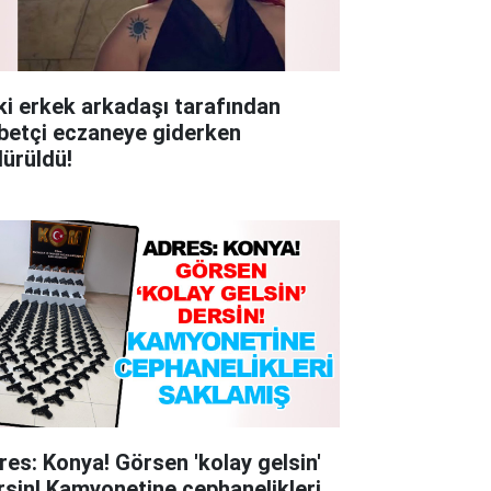
ki erkek arkadaşı tarafından
betçi eczaneye giderken
dürüldü!
res: Konya! Görsen 'kolay gelsin'
rsin! Kamyonetine cephanelikleri