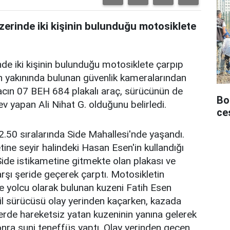
zerinde iki kişinin bulunduğu motosiklete
de iki kişinin bulunduğu motosiklete çarpıp
in yakınında bulunan güvenlik kameralarından
acın 07 BEH 684 plakalı araç, sürücünün de
Bo
v yapan Ali Nihat G. olduğunu belirledi.
ce
.50 sıralarında Side Mahallesi'nde yaşandı.
tine seyir halindeki Hasan Esen'in kullandığı
ide istikametine gitmekte olan plakası ve
şı şeride geçerek çarptı. Motosikletin
 yolcu olarak bulunan kuzeni Fatih Esen
il sürücüsü olay yerinden kaçarken, kazada
erde hareketsiz yatan kuzeninin yanına gelerek
onra suni teneffüs yaptı. Olay yerinden geçen