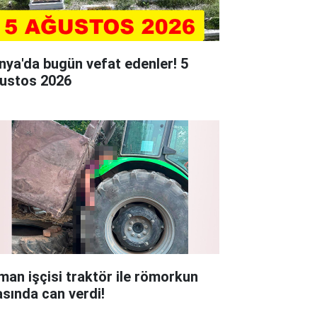
nya'da bugün vefat edenler! 5
ustos 2026
man işçisi traktör ile römorkun
asında can verdi!