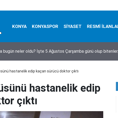
KONYA
KONYASPOR
SİYASET
RESMİ İLANLA
a bugün neler oldu? İşte 5 Ağustos Çarşamba günü olup bitenle
sünü hastanelik edip kaçan sürücü doktor çıktı
üsünü hastanelik edip
or çıktı