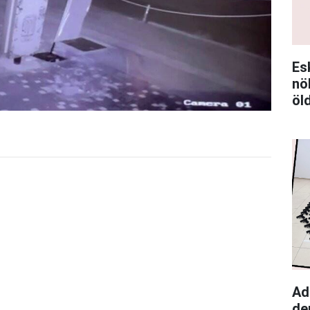
Es
nö
öl
Ad
de