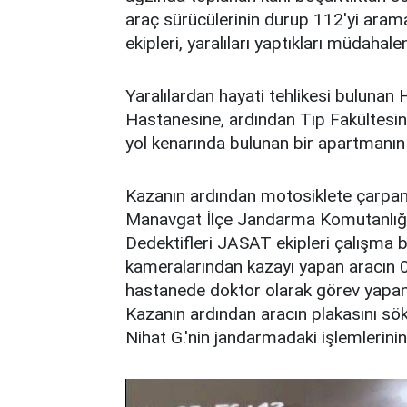
araç sürücülerinin durup 112'yi arama
ekipleri, yaralıları yaptıkları müdah
Yaralılardan hayati tehlikesi buluna
Hastanesine, ardından Tıp Fakültesi
yol kenarında bulunan bir apartmanın
Kazanın ardından motosiklete çarpan
Manavgat İlçe Jandarma Komutanlığ
Dedektifleri JASAT ekipleri çalışma ba
kameralarından kazayı yapan aracın 0
hastanede doktor olarak görev yapan A
Kazanın ardından aracın plakasını söke
Nihat G.'nin jandarmadaki işlemlerinin 