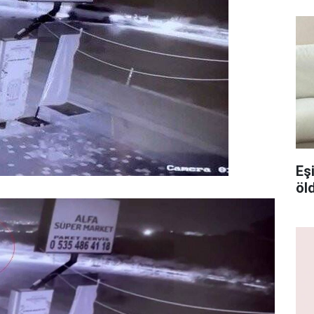
Eşi
öl