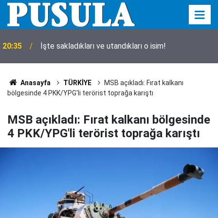
20:35
İşte sakladıkları ve utandıkları o isim!
Anasayfa
TÜRKİYE
MSB açıkladı: Fırat kalkanı
bölgesinde 4 PKK/YPG'li terörist toprağa karıştı
MSB açıkladı: Fırat kalkanı bölgesinde
4 PKK/YPG'li terörist toprağa karıştı