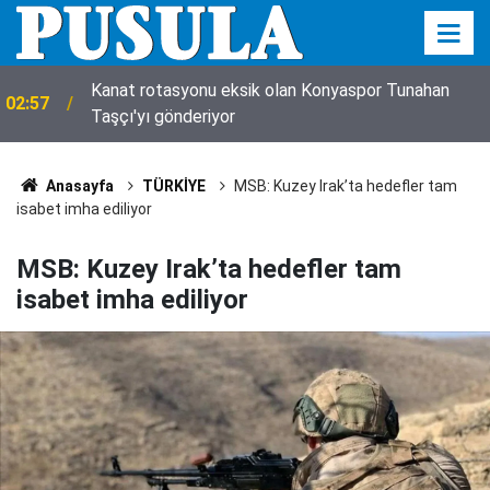
Kanat rotasyonu eksik olan Konyaspor Tunahan
02:57
Taşçı'yı gönderiyor
Anasayfa
TÜRKİYE
MSB: Kuzey Irak’ta hedefler tam
isabet imha ediliyor
MSB: Kuzey Irak’ta hedefler tam
isabet imha ediliyor