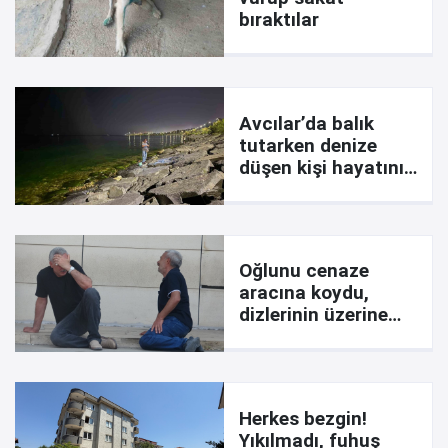
bıraktılar
Avcılar’da balık
tutarken denize
düşen kişi hayatını
kaybetti
Oğlunu cenaze
aracına koydu,
dizlerinin üzerine
çöküp feryat etti:
Ciğerimi yaktın
Herkes bezgin!
Yıkılmadı, fuhuş