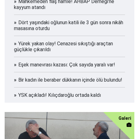
Mahkemeden flaş hamle! AHBAP Derneği'ne
kayyum atandı
Dört yaşındaki oğlunun katili ile 3 gün sonra nikâh
masasına oturdu
Yürek yakan olay! Cenazesi sıkıştığı araçtan
güçlükle çıkarıldı
Eşek manevrası kazası: Çok sayıda yaralı var!
Bir kadın ile beraber dükkanın içinde ölü bulundu!
YSK açıkladı! Kılıçdaroğlu ortada kaldı
Galeri