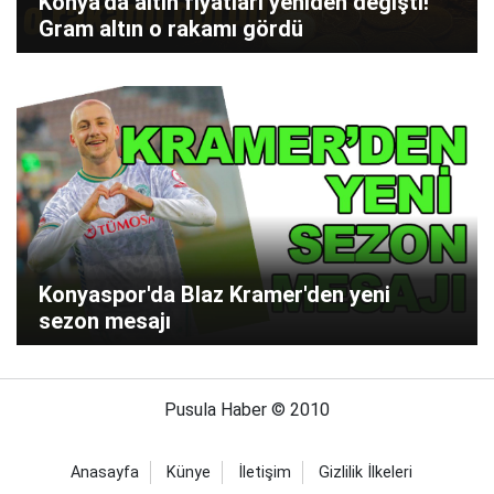
Konya'da altın fiyatları yeniden değişti!
Gram altın o rakamı gördü
Konyaspor'da Blaz Kramer'den yeni
sezon mesajı
Pusula Haber © 2010
Anasayfa
Künye
İletişim
Gizlilik İlkeleri