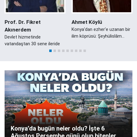
Prof. Dr. Fikret
Ahmet Köylü
Akınerdem
Konya'dan ezher'e uzanan bir
ilim köprüsü: Şeyhülislâm
Devlet hizmetinde
Mustafa Sabri Efendi'nin
vatandaştan 30 sene ileride
Konyalı Damadı Ali Zeki Efendi
Konya’da bugün neler oldu? İşte 6
Ağustos Perşembe günü olup bitenler…