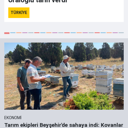
Uraloğlu tarih verdi
TÜRKİYE
EKONOMİ
Tarım ekipleri Beyşehir'de sahaya indi: Kovanlar