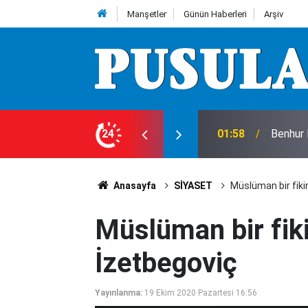
Manşetler
Günün Haberleri
Arşiv
24
01:56
Köpeği 
Anasayfa
SİYASET
Müslüman bir fiki
Müslüman bir fiki
İzetbegoviç
Yayınlanma:
19 Ekim 2020 Pazartesi 16:56