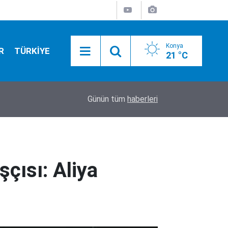
Konya
R
TÜRKİYE
21 °C
01:55
Konya yolunda flaş gelişme! Bakan Uraloğlu tari
Günün tüm
haberleri
çısı: Aliya