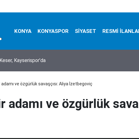
KONYA
KONYASPOR
SİYASET
RESMİ İLANLA
tüfekle vurup sakat bıraktılar
r adamı ve özgürlük savaşçısı: Aliya İzetbegoviç
r adamı ve özgürlük savaş