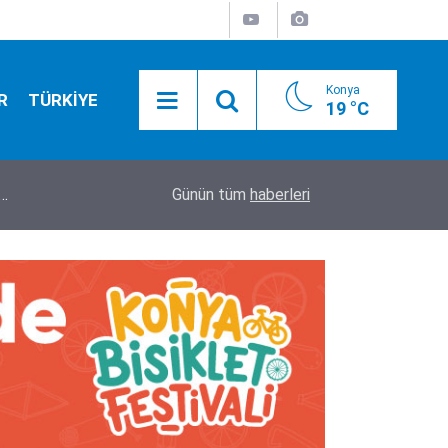
Konya
R
TÜRKİYE
19 °C
r…
17:43
Üsküdar Belediye Başkanvekili CHP’li Sibel Tan 
Günün tüm
haberleri