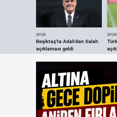
SPOR
SPOR
onya
Beşiktaş'ta Adalı'dan Salah
Türk
ez aynı çatı
açıklaması geldi
açık