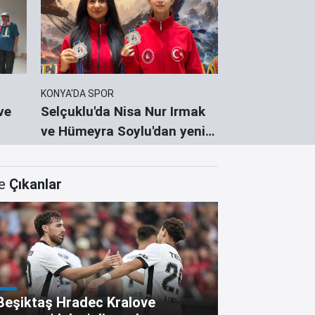
KONYA'DA SPOR
EKONOMİ
Selçuklu'da Nisa Nur Irmak
Konya'da firm
ve Hümeyra Soylu'dan yeni
ticarete adım
dı
derece
e
Çıkanlar
Beşiktaş Hradec Kralove