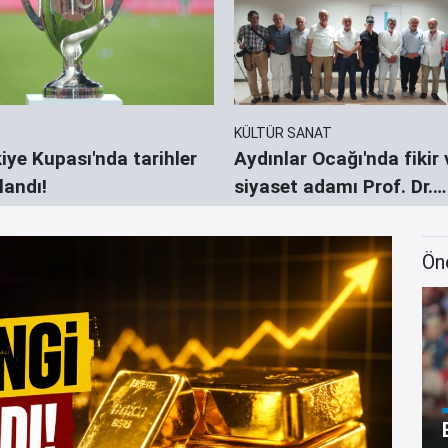
KÜLTÜR SANAT
iye Kupası'nda tarihler
Aydınlar Ocağı'nda fikir ve
landı!
siyaset adamı Prof. Dr.
Nevzat Yalçıntaş anlatıl
Ön