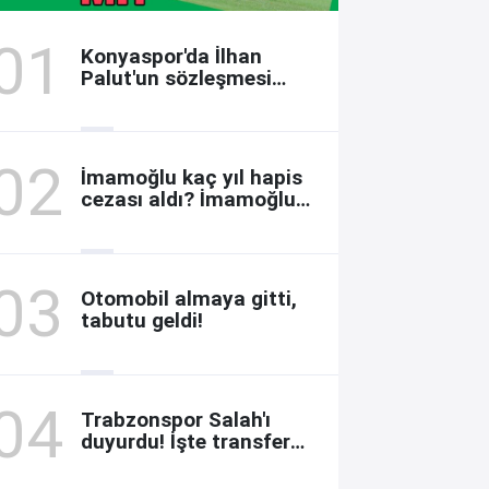
Konyaspor'da İlhan
Palut'un sözleşmesi
uzatılacak mı?
İmamoğlu kaç yıl hapis
cezası aldı? İmamoğlu
ne zaman çıkar? Davada
son durum
Otomobil almaya gitti,
tabutu geldi!
Trabzonspor Salah'ı
duyurdu! İşte transfer
bedeli...