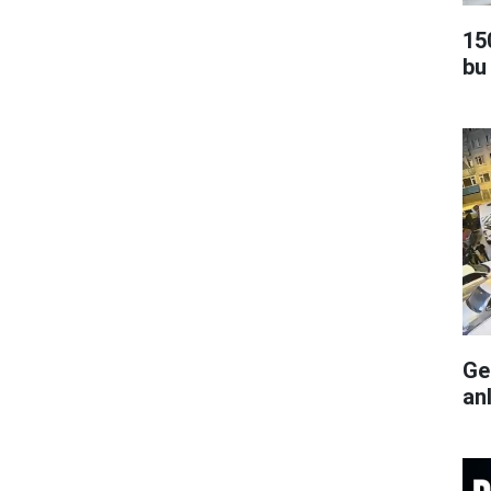
15
bu
Ge
an