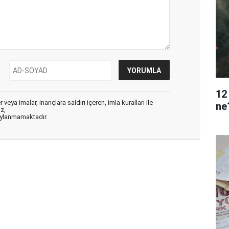
12
veya imalar, inançlara saldırı içeren, imla kuralları ile
ne
ız,
aylanmamaktadır.