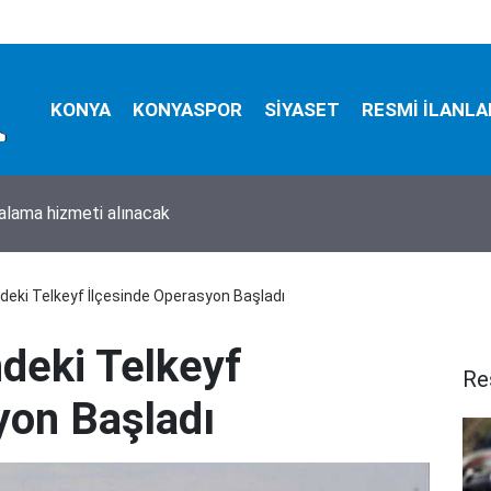
KONYA
KONYASPOR
SİYASET
RESMİ İLANLA
ralama hizmeti alınacak
deki Telkeyf İlçesinde Operasyon Başladı
deki Telkeyf
Re
yon Başladı