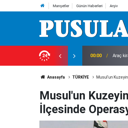
Manşetler
Günün Haberleri
Arşiv
leri
24
00:00
Araç ki
Anasayfa
TÜRKİYE
Musul'un Kuzeyin
Musul'un Kuzeyin
İlçesinde Operas