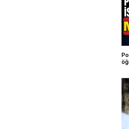
Po
öğ