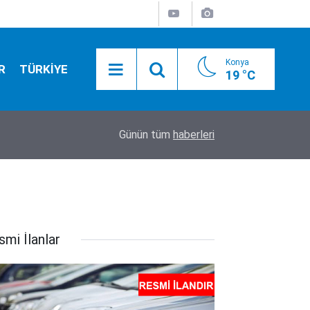
Konya
R
TÜRKİYE
19 °C
20:50
Camide asılı halde bulundu
Günün tüm
haberleri
smi İlanlar