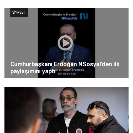
SİYASET
Cumhurbaşkanı Erdoğan NSosyal'den ilk
paylaşımını yaptı