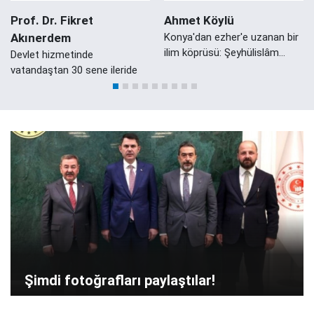
Prof. Dr. Fikret
Ahmet Köylü
Akınerdem
Konya'dan ezher'e uzanan bir
ilim köprüsü: Şeyhülislâm
Devlet hizmetinde
Mustafa Sabri Efendi'nin
vatandaştan 30 sene ileride
Konyalı Damadı Ali Zeki Efendi
Şimdi fotoğrafları paylaştılar!