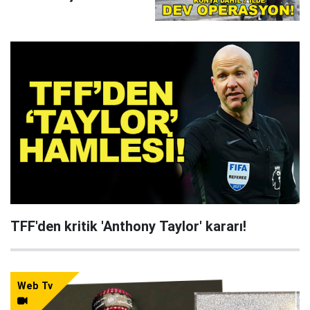
çökertildi
TFF'den kritik 'Anthony Taylor' kararı!
Web Tv