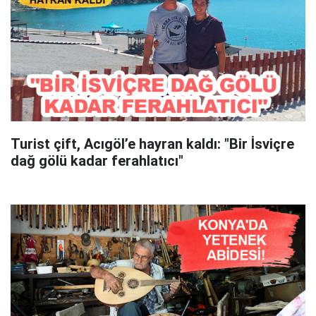
Turist çift, Acıgöl’e hayran kaldı: "Bir İsviçre
dağ gölü kadar ferahlatıcı"