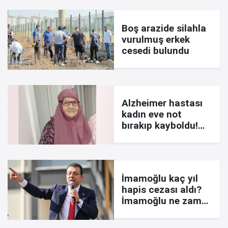
Boş arazide silahla
vurulmuş erkek
cesedi bulundu
Alzheimer hastası
kadın eve not
bırakıp kayboldu!
İşte notta yazanlar
İmamoğlu kaç yıl
hapis cezası aldı?
İmamoğlu ne zaman
çıkar? Davada son
durum