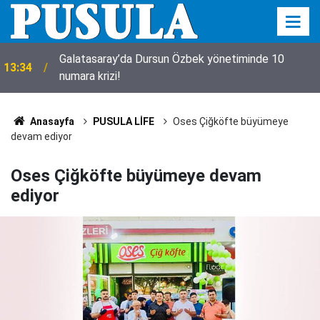
Galatasaray’da Dursun Özbek yönetiminde 10
13:34
numara krizi!
Anasayfa
PUSULA LİFE
Oses Çiğköfte büyümeye
devam ediyor
Oses Çiğköfte büyümeye devam
ediyor