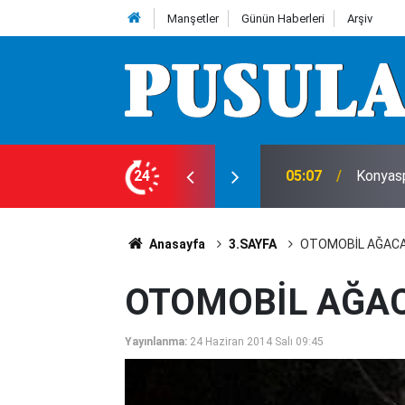
Manşetler
Günün Haberleri
Arşiv
ecek mi?
24
04:40
Usta sa
Anasayfa
3.SAYFA
OTOMOBİL AĞACA S
OTOMOBİL AĞACA
Yayınlanma:
24 Haziran 2014 Salı 09:45