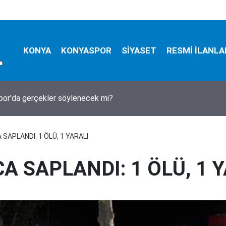
KONYA
KONYASPOR
SİYASET
RESMİ İLANLA
natçı 'Cansever' vefat etti
APLANDI: 1 ÖLÜ, 1 YARALI
 SAPLANDI: 1 ÖLÜ, 1 Y