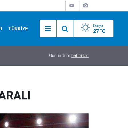
Konya
R
TÜRKİYE
27 °C
04:31
Arsenal'de Bruno Guimaraes mutluluğu
Günün tüm
haberleri
ARALI