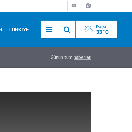
Konya
R
TÜRKİYE
33 °C
lerce
17:01
Konya'da bugün vefat edenler! 8 Ağustos 2026
Günün tüm
haberleri