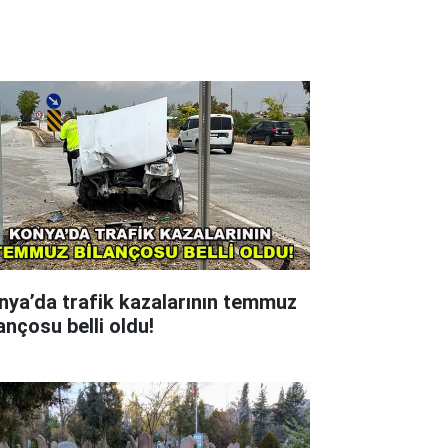
nya’da trafik kazalarının temmuz
ançosu belli oldu!