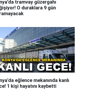
nya’da tramvay güzergahı
ğişiyor! O duraklara 9 gün
ramayacak
nya’da eğlence mekanında kanlı
e! 1 kişi hayatını kaybetti