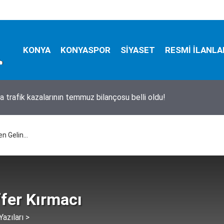
KONYA
KONYASPOR
SİYASET
RESMİ İLANLA
Milyoner’ filmi gerçek oldu: Define bulmak için evin altında metre
tılar
 Gelin...
fer Kırmacı
azıları >