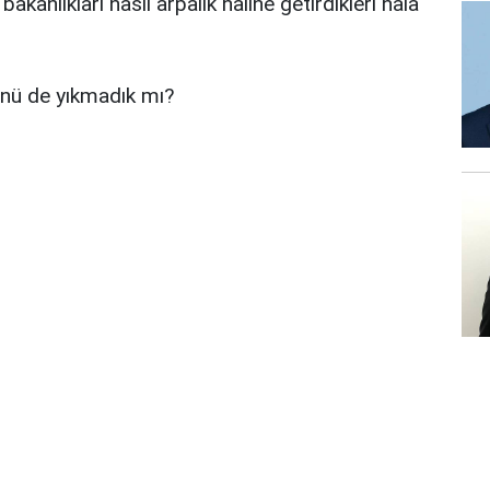
kanlıkları nasıl arpalık haline getirdikleri hâlâ
ü de yıkmadık mı?