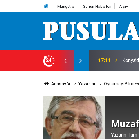
Manşetler
Günün Haberleri
Arşiv
’Salak 
uz bilançosu belli oldu!
24
17:05
kazı yap
Anasayfa
Yazarlar
Oynamayı Bilmeyen
Muzaf
Yazarın Tüm Y