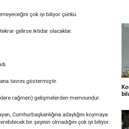
eyeceğini çok iyi biliyor çünkü.
rar gelirse iktidar olacaklar.
dı.
a tavrını göstermiştir.
Ko
bil
iklere rağmen) gelişmelerden memnundur.
yan, Cumhurbaşkanlığına adaylığını koymaya
ebilecek bir şeyinin olmadığını çok iyi biliyor.