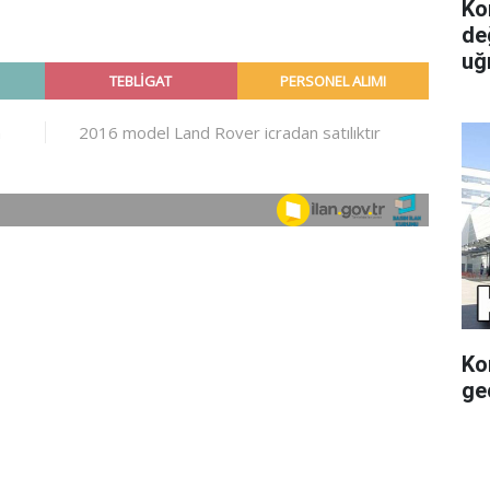
Ko
de
uğ
Ko
gec