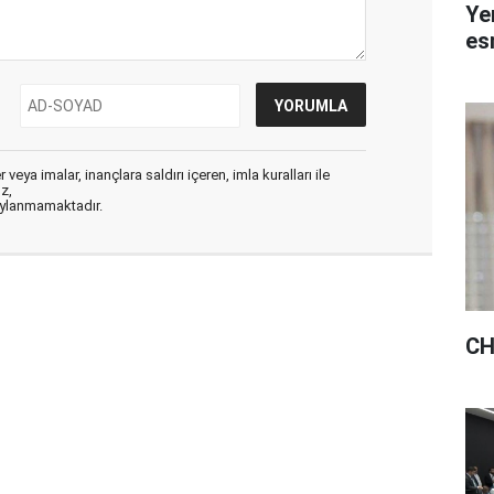
Ye
esn
veya imalar, inançlara saldırı içeren, imla kuralları ile
ız,
aylanmamaktadır.
CH