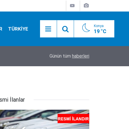
Konya
R
TÜRKİYE
19 °C
20:50
Camide asılı halde bulundu
Günün tüm
haberleri
smi İlanlar