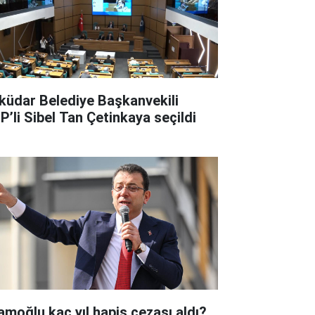
küdar Belediye Başkanvekili
P’li Sibel Tan Çetinkaya seçildi
amoğlu kaç yıl hapis cezası aldı?