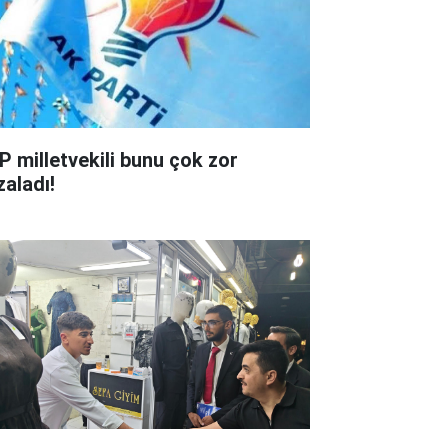
P milletvekili bunu çok zor
zaladı!