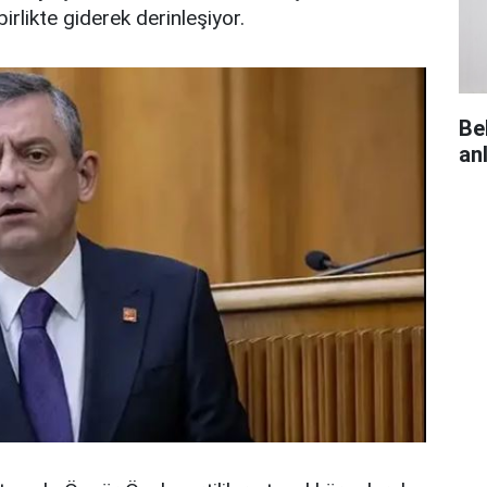
irlikte giderek derinleşiyor.
Be
an