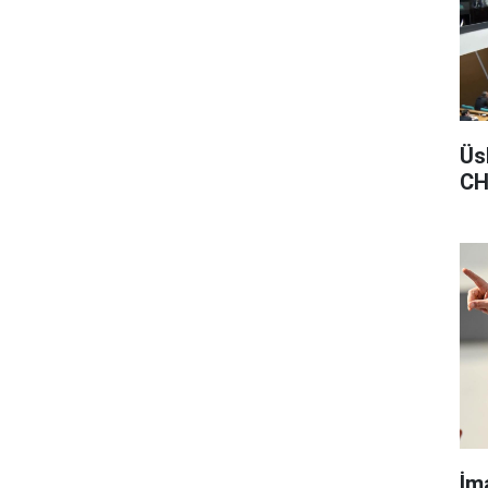
Üs
CH
İm