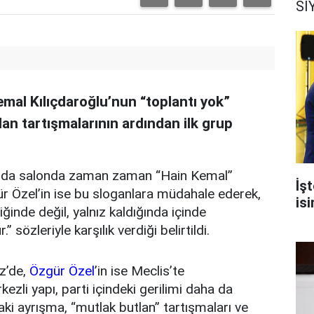
Sİ
al Kılıçdaroğlu’nun “toplantı yok”
an tartışmalarının ardından ilk grup
antıda salonda zaman zaman “Hain Kemal”
İşt
ür Özel’in ise bu sloganlara müdahale ederek,
isi
ğinde değil, yalnız kaldığında içinde
sözleriyle karşılık verdiği belirtildi.
z’de,
Özgür Özel
’in ise Meclis’te
zli yapı, parti içindeki gerilimi daha da
aki ayrışma, “mutlak butlan” tartışmaları ve