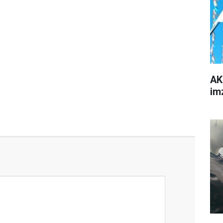
AK
im