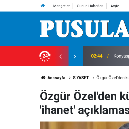
Manşetler
Günün Haberleri
Arşiv
leri
24
00:00
Araç ki
Anasayfa
SİYASET
Özgür Özel'den kü
Özgür Özel'den k
'ihanet' açıklamas