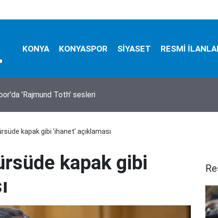
KONYA
KONYASPOR
SİYASET
RESMİ İLANLA
ralama hizmeti alınacak
rsüde kapak gibi 'ihanet' açıklaması
ürsüde kapak gibi
Re
ı