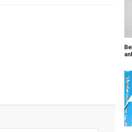
Be
an