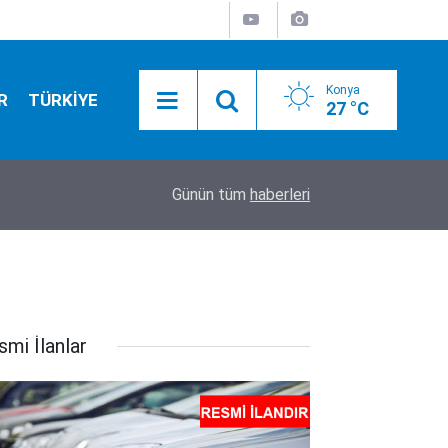
Konya
R
TÜRKİYE
27 °C
09:43
Polis olmak isteyenler dikkat! 3 bin 250 kişilik al
Günün tüm
haberleri
smi İlanlar