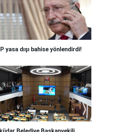
P yasa dışı bahise yönlendirdi!
küdar Belediye Başkanvekili