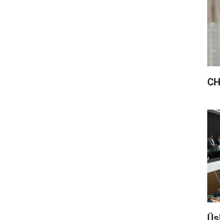
CH
Üs