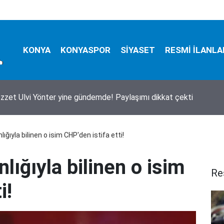
KONYA
KONYASPOR
SİYASET
RESMİ İLANLA
İzzet Ulvi Yönter yine gündemde! Paylaşımı dikkat çekti
ığıyla bilinen o isim CHP'den istifa etti!
lığıyla bilinen o isim
Re
i!