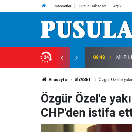
Manşetler
Günün Haberleri
Arşiv
dar oldu? İşte Konya’da güncel fiyatlar...
24
09:48
MHP’li 
Anasayfa
SİYASET
Özgür Özel'e yakınl
Özgür Özel'e yakın
CHP'den istifa ett