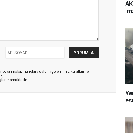
AK
im
veya imalar, inançlara saldırı içeren, imla kuralları ile
ız,
aylanmamaktadır.
Ye
esn