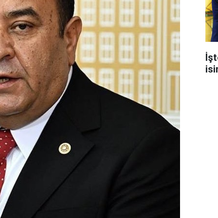
İşt
isi