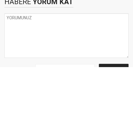
HABERE
YORUM KAT
UYARI:
Küfür, hakaret, rencide edici cümleler veya imalar, inançlara saldırı
içeren, imla kuralları ile yazılmamış,çok uzun ve ilgili içerikle alakasız,
Türkçe karakter kullanılmayan yorumlar onaylanmamaktadır.