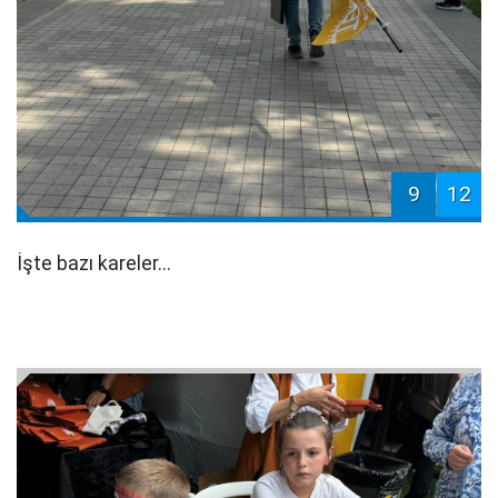
9
12
İşte bazı kareler...