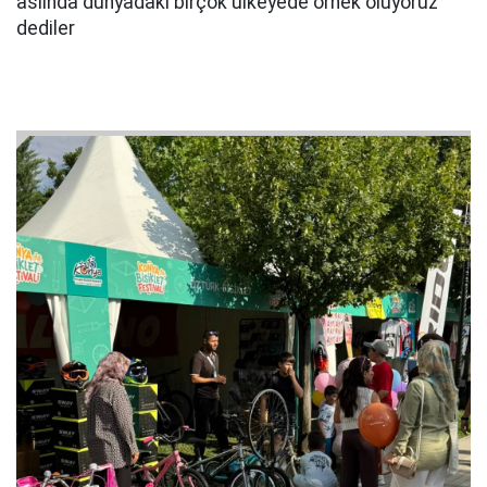
aslında dünyadaki birçok ülkeyede örnek oluyoruz"
dediler