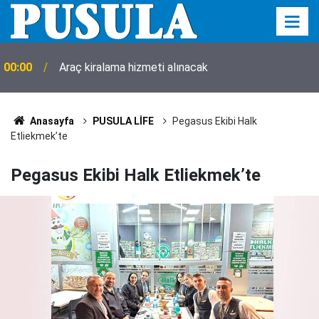
00:00
Araç kiralama hizmeti alınacak
Anasayfa
PUSULA LİFE
Pegasus Ekibi Halk
Etliekmek’te
Pegasus Ekibi Halk Etliekmek’te