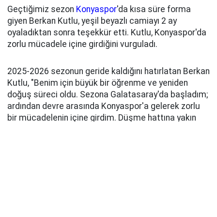
Geçtiğimiz sezon
Konyaspor
'da kısa süre forma
giyen Berkan Kutlu, yeşil beyazlı camiayı 2 ay
oyaladıktan sonra teşekkür etti. Kutlu, Konyaspor'da
zorlu mücadele içine girdiğini vurguladı.
2025-2026 sezonun geride kaldığını hatırlatan Berkan
Kutlu, "Benim için büyük bir öğrenme ve yeniden
doğuş süreci oldu. Sezona Galatasaray'da başladım;
ardından devre arasında Konyaspor'a gelerek zorlu
bir mücadelenin içine girdim. Düşme hattına yakın
iken katıldığımız takımı, takım arkadaşlarımla birlikte
Süper Lig'in devlerini mağlup ederek üst sıralara
taşıdık ve Türkiye Kupası'nda finale kadar yürüdük"
dedi.
TEŞEKKÜR ETTİ