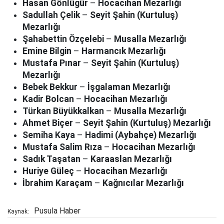
Hasan Gönlügür
–
Hocacihan Mezarlığı
Sadullah Çelik
–
Seyit Şahin (Kurtuluş)
Mezarlığı
Şahabettin Özçelebi
–
Musalla Mezarlığı
Emine Bilgin
–
Harmancık Mezarlığı
Mustafa Pınar
–
Seyit Şahin (Kurtuluş)
Mezarlığı
Bebek Bekkur
–
İşgalaman Mezarlığı
Kadir Bolcan
–
Hocacihan Mezarlığı
Türkan Büyükkalkan
–
Musalla Mezarlığı
Ahmet Biçer
–
Seyit Şahin (Kurtuluş) Mezarlığı
Semiha Kaya
–
Hadimi (Aybahçe) Mezarlığı
Mustafa Salim Rıza
–
Hocacihan Mezarlığı
Sadık Taşatan
–
Karaaslan Mezarlığı
Huriye Güleç
–
Hocacihan Mezarlığı
İbrahim Karaçam
–
Kağnıcılar Mezarlığı
Pusula Haber
Kaynak: