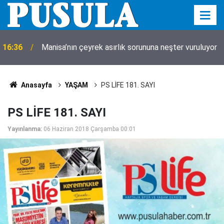
16:36
Manisa’nın çeyrek asırlık sorununa neşter vuruluyor
Anasayfa
YAŞAM
PS LİFE 181. SAYI
PS LİFE 181. SAYI
Yayınlanma:
06 Haziran 2018 Çarşamba 00:01