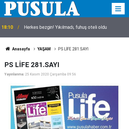
18:10
Herkes bezgin! Yıkılmadı, fuhuş oteli oldu
Anasayfa
YAŞAM
PS LİFE 281.SAYI
PS LİFE 281.SAYI
Yayınlanma:
25 Kasım 2020 Çarşamba 09:56