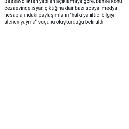
Başsavcılıktan yapılan açıklamaya göre, bahse konu
cezaevinde isyan çıktığına dair bazı sosyal medya
hesaplarındaki paylaşımların "halkı yanıltıcı bilgiyi
alenen yayma" suçunu oluşturduğu belirtildi.
Soruşturma kapsamında, Başsavcılığın talebiyle bu
tür paylaşımları yapan 21 sosyal medya hesabına
Sulh Ceza Hakimliğince erişimin engellenmesi kararı
verildi.
Anadolu Ajansı
Kaynak: