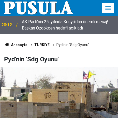
Çakmak gazı soluyan 5 yaşındaki çocuk yaşamını
19:00
yitirdi
Anasayfa
TÜRKİYE
Pyd'nin 'Sdg Oyunu'
Pyd'nin 'Sdg Oyunu'