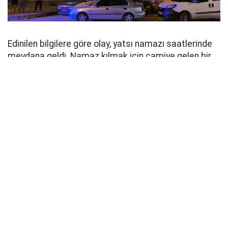
Edinilen bilgilere göre olay, yatsı namazı saatlerinde
meydana geldi. Namaz kılmak için camiye gelen bir
vatandaş, içeride asılı halde bulunan şahsı fark
ederek durumu 112 Acil Çağrı Merkezi'ne bildirdi.
İhbar üzerine olay yerine sağlık ve polis ekipleri sevk
edildi. Sağlık ekiplerinin yaptığı kontrolde şahsın
hayatını kaybettiği belirlendi. Polis ekipleri camide ve
çevresinde geniş çaplı inceleme başlatırken, olay yeri
inceleme çalışmalarının ardından cenaze, kesin ölüm
nedeninin belirlenmesi amacıyla otopsi yapılmak
üzere Adli Tıp Kurumu morguna kaldırıldı.
Olayın intihar mı yoksa farklı bir nedenle mi meydana
geldiği, yapılacak otopsi ve soruşturmanın ardından
netlik kazanacak. Polis ekiplerinin olayla ilgili