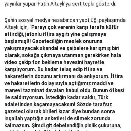
yayınlar yapan Fatih Altaylı'ya sert tepki gösterdi.
Şahin sosyal medya hesabından yaptıüğı paylaşımda
Altaylı için,
"Parayı çok verenin karşı tarafa küfür
ettirdiği, jetonlu iftira aygıtı yine çalışmaya
başlamış!!! Gazeteciliğin meslek onuruna
yakışmayacak skandal ve şaibelere karışmış biri
olarak, sokağa çıkmaya utanman gerekirken hala
video çekip fon bekleme hevesini hayretle
karşılıyorum. Bu kadar telaş edip iftira ve
hakaretlerin dozunu artırmanı da anlıyorum. İftira
ve hakaretlerin dolayısıyla açtığımız maddi ve
manevi tazminat davaları kabul oldu. Bunun öfkesi
ile saldırıyorsun. İstediğin kadar saldır, Türk
adaletinden kaçamayacaksın! Sözde tarafsız
gazeteci olarak birileri kızar diye bundan sonra
inşallah yaptığın anketleri de silmek zorunda
kalmazsın. Şimdi git debelendiğin pislik çukuruna,