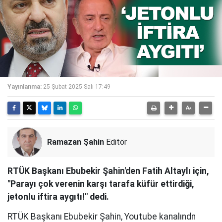
Yayınlanma:
25 Şubat 2025 Salı 17:49
Ramazan Şahin
Editör
RTÜK Başkanı Ebubekir Şahin'den Fatih Altaylı için,
"Parayı çok verenin karşı tarafa küfür ettirdiği,
jetonlu iftira aygıtı!" dedi.
RTÜK Başkanı Ebubekir Şahin, Youtube kanalındn