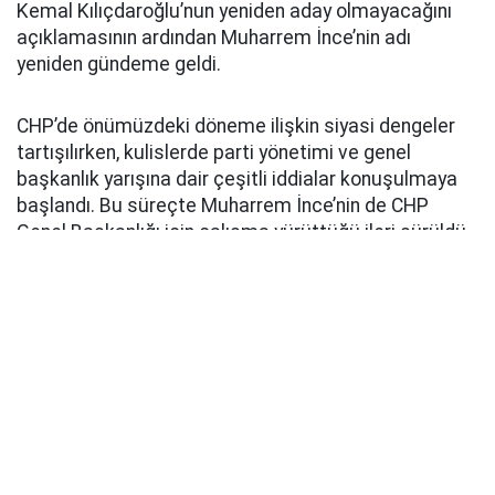
Kemal Kılıçdaroğlu’nun yeniden aday olmayacağını
açıklamasının ardından Muharrem İnce’nin adı
yeniden gündeme geldi.
CHP’de önümüzdeki döneme ilişkin siyasi dengeler
tartışılırken, kulislerde parti yönetimi ve genel
başkanlık yarışına dair çeşitli iddialar konuşulmaya
başlandı. Bu süreçte Muharrem İnce’nin de CHP
Genel Başkanlığı için çalışma yürüttüğü ileri sürüldü.
Sosyal medyada ve bazı siyasi çevrelerde gündeme
getirilen iddialarda, Özgür Özel’in yeni siyasi
yapılanma hazırlıkları ve parti içerisindeki dengelerin
değişmesinin ardından İnce’nin yeniden CHP yönetimi
için harekete geçtiği öne sürüldü.
İNCE, ÖZGÜR ÖZEL’İ ZORLAYABİLİR İDDİASI