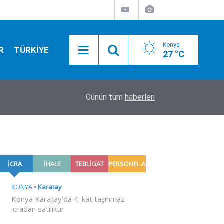
Konya
R
TÜRKİYE
27 °C
04:13
Günün tüm
Samsunspor adeta sil baştan değişti
haberleri