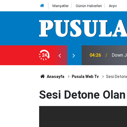
Manşetler
Günün Haberleri
Arşiv
te dünya şampiyonu
24
04:19
İlke Öz
Anasayfa
Pusula Web Tv
Sesi Deton
Sesi Detone Ola