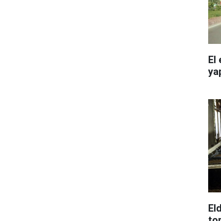
El
ya
El
to