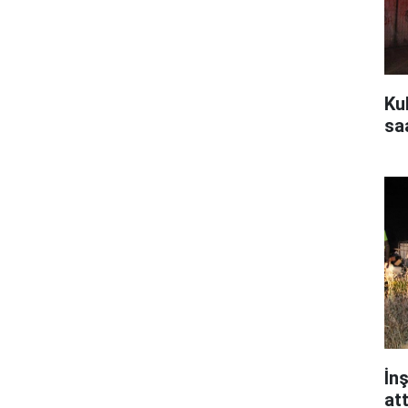
Ku
saa
İn
att