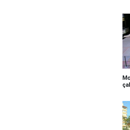
Mo
çal