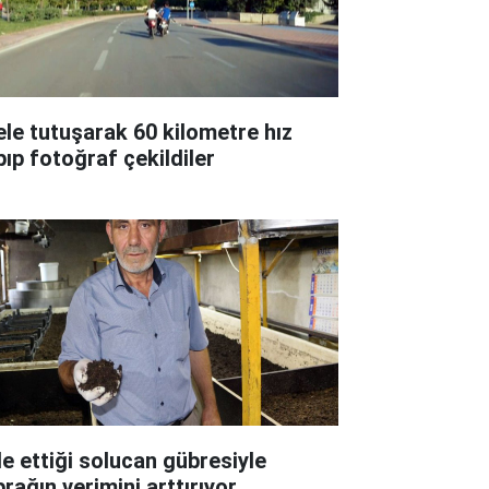
 ele tutuşarak 60 kilometre hız
pıp fotoğraf çekildiler
de ettiği solucan gübresiyle
prağın verimini arttırıyor