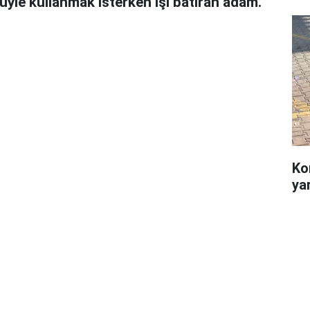
üyle kullanmak isterken işi batıran adam.
Ko
yar