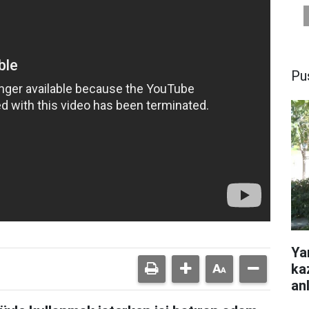
Pu
Ya
ka
anl