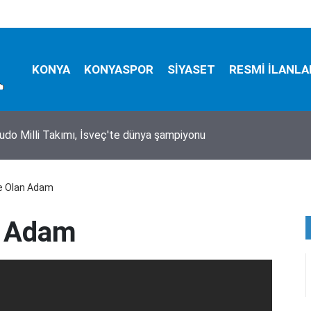
KONYA
KONYASPOR
SİYASET
RESMİ İLANLA
yüksel Mihrioğlu, Avrupa şampiyonu
e Olan Adam
n Adam