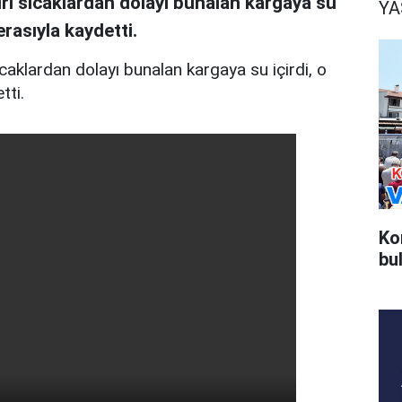
şırı sıcaklardan dolayı bunalan kargaya su
Y
erasıyla kaydetti.
ıcaklardan dolayı bunalan kargaya su içirdi, o
tti.
Ko
bu