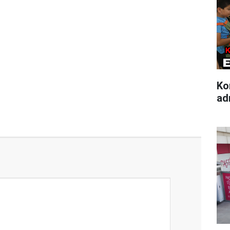
Ko
ad