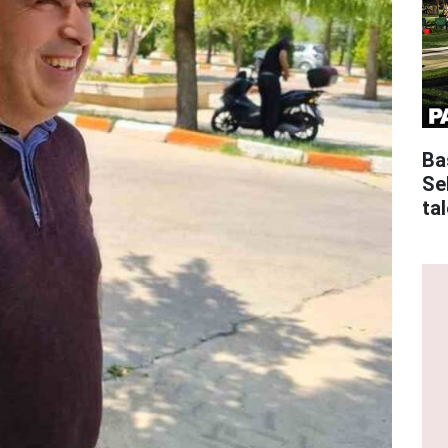
Ba
Se
tal