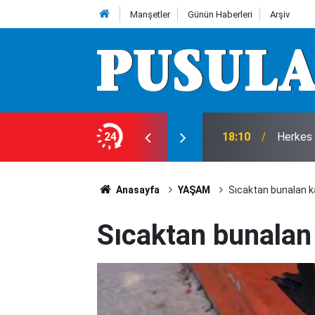
Manşetler
Günün Haberleri
Arşiv
e 7 Ağustos Cuma günü olup bitenler…
24
18:10
Herkes 
Anasayfa
YAŞAM
Sıcaktan bunalan k
Sıcaktan bunalan