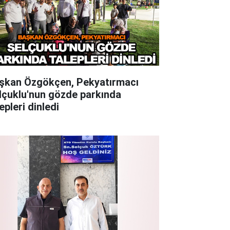
şkan Özgökçen, Pekyatırmacı
lçuklu'nun gözde parkında
epleri dinledi