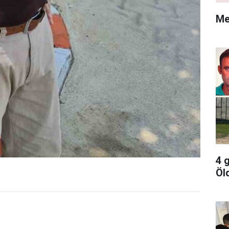
Me
4 
Öl