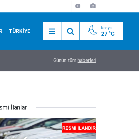
Konya
R
TÜRKİYE
27 °C
17:52
Tarım ekipleri Beyşehir'de sahaya indi: Kovanlar 
Günün tüm
haberleri
smi İlanlar