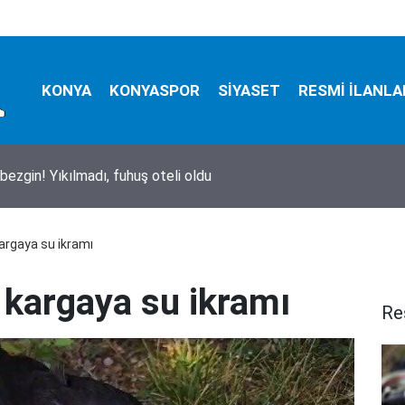
KONYA
KONYASPOR
SİYASET
RESMİ İLANLA
bezgin! Yıkılmadı, fuhuş oteli oldu
argaya su ikramı
 kargaya su ikramı
Re