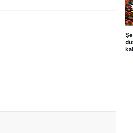
Şeh
dü
kab