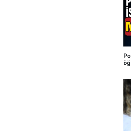
Po
öğ