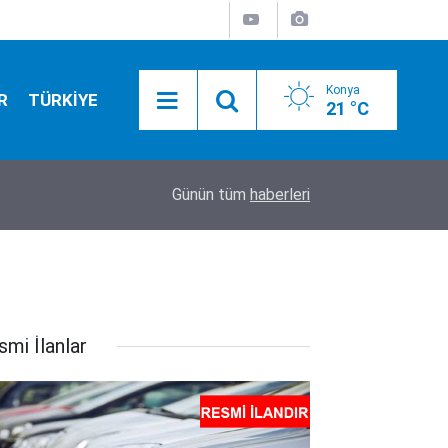
Konya
R
TÜRKİYE
21 °C
20:50
Camide asılı halde bulundu
Günün tüm
haberleri
smi İlanlar