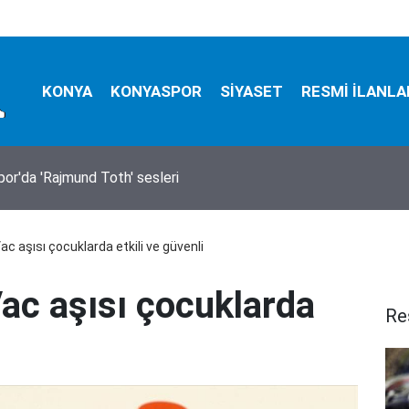
KONYA
KONYASPOR
SİYASET
RESMİ İLANLA
ralama hizmeti alınacak
c aşısı çocuklarda etkili ve güvenli
ac aşısı çocuklarda
Re