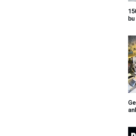
15
bu
Ge
an