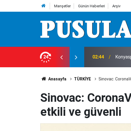
Manşetler
Günün Haberleri
Arşiv
leri
24
00:00
Araç ki
Anasayfa
TÜRKİYE
Sinovac: CoronaVa
Sinovac: CoronaV
etkili ve güvenli