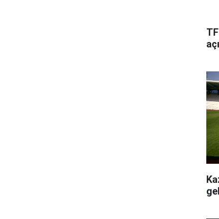
TFF
aç
Ka
ge