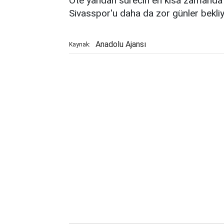
Öte yandan sürecin en kısa zamanda n
Sivasspor'u daha da zor günler bekliy
Anadolu Ajansı
Kaynak: