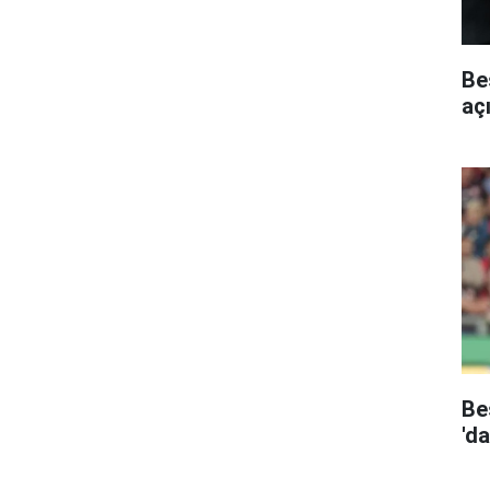
Be
aç
Be
'd