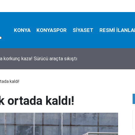
KONYA
KONYASPOR
SİYASET
RESMİ İLANLA
a korkunç kaza! Sürücü araçta sıkıştı
tada kaldı!
k ortada kaldı!