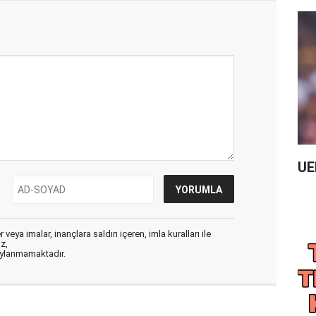
UE
veya imalar, inançlara saldırı içeren, imla kuralları ile
ız,
aylanmamaktadır.