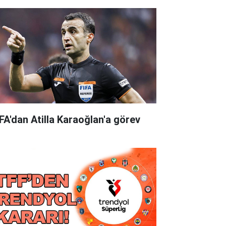
FA'dan Atilla Karaoğlan'a görev