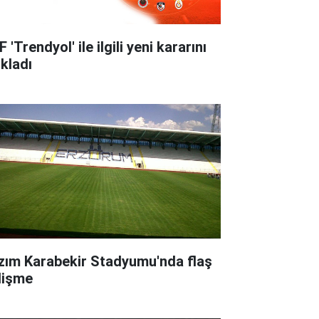
 'Trendyol' ile ilgili yeni kararını
ıkladı
zım Karabekir Stadyumu'nda flaş
lişme