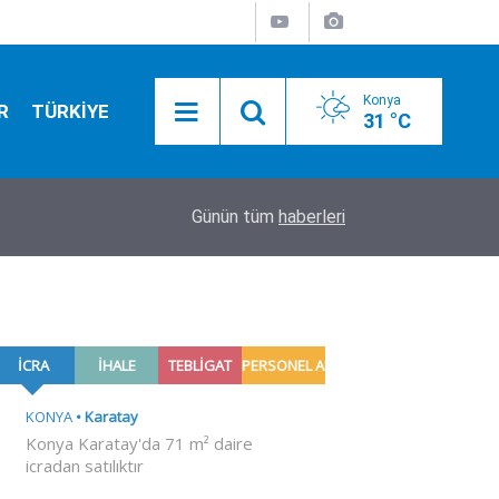
Konya
R
TÜRKİYE
31 °C
16:39
Konya'daki feci TIR kazasında detaylar belli old
Günün tüm
haberleri