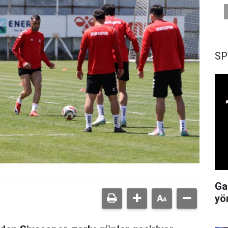
SP
Ga
yö