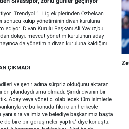
den Sivasspor, zorlu günler geçiriyor
iyor. Trendyol 1. Lig ekiplerinden Özbelsan
 sonucu kulüp yönetiminin divan kuruluna
m ediyor. Divan Kurulu Başkanı Ali Yavuz,bu
ardan dolayı, mevcut yönetim kurulunun aday
ayınca da yönetimin divan kuruluna kaldığını
Ze
AN ÇIKMADI
ileri ve şehir adına sürpriz olduğunu aktaran
ı ön plandaydı ama olmadı. Şimdi divanın bir
ttık. Aday veya yönetici olabilecek tüm isimlerle
anlarıyla ve bu konuda fikri olan herkesle
yanı sıra valimiz ve belediye başkanımız başta
ile de bire bir görüşmeler yaptık." diye konuştu.