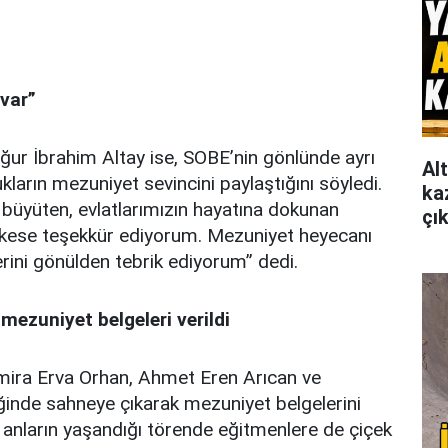
 var”
ur İbrahim Altay ise, SOBE’nin gönlünde ayrı
Al
ukların mezuniyet sevincini paylaştığını söyledi.
ka
 büyüten, evlatlarımızın hayatına dokunan
çı
rkese teşekkür ediyorum. Mezuniyet heyecanı
lerini gönülden tebrik ediyorum” dedi.
mezuniyet belgeleri verildi
mira Erva Orhan, Ahmet Eren Arıcan ve
inde sahneye çıkarak mezuniyet belgelerini
 anların yaşandığı törende eğitmenlere de çiçek