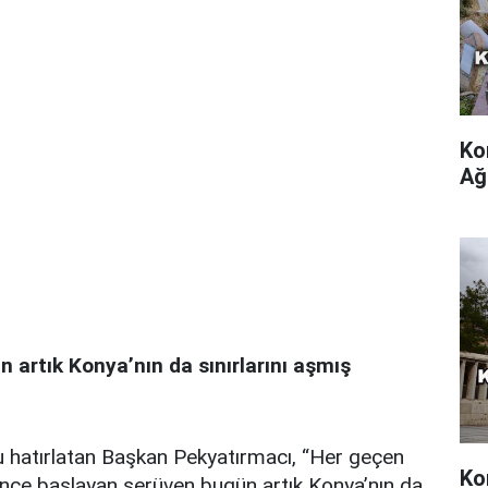
Ko
Ağ
 artık Konya’nın da sınırlarını aşmış
nu hatırlatan Başkan Pekyatırmacı, “Her geçen
Ko
nce başlayan serüven bugün artık Konya’nın da