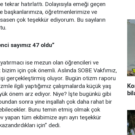
re tekrar hatırlattı. Dolayısıyla emeği geçen
ye başkanlarımıza, öğretmenlerimize ve
sasen çok teşekkür ediyorum. Bu sayıların
tu.
enci sayımız 47 oldu”
atırmacı ise mezun olan öğrencileri ve
et bizim için çok önemli. Aslında SOBE Vakfımız,
 işi gerçekleştirmiş oluyor. Bugün otizm raporu
Ko
izmle ilgili yaptığımız çalışmalarda küçük yaş
bil
üyük önem arz ediyor. Niye? İşte bugünkü gibi
bundan sonra yine inşallah çok daha rahat bir
ebilecekler. Bunu temin etmiş olmak çok
 yapan tüm ekibimize ayrı ayrı teşekkür
azandırdıkları için” dedi.