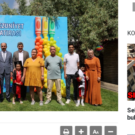
KO
Se
bu