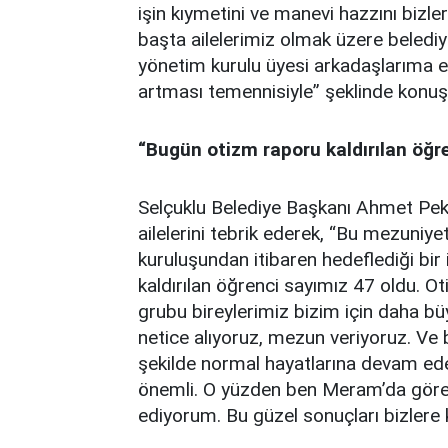
işin kıymetini ve manevi hazzını bizle
başta ailelerimiz olmak üzere beledi
yönetim kurulu üyesi arkadaşlarıma e
artması temennisiyle” şeklinde konuş
“Bugün otizm raporu kaldırılan öğr
Selçuklu Belediye Başkanı Ahmet Peky
ailelerini tebrik ederek, “Bu mezuniy
kuruluşundan itibaren hedeflediği bir
kaldırılan öğrenci sayımız 47 oldu. Ot
grubu bireylerimiz bizim için daha b
netice alıyoruz, mezun veriyoruz. Ve 
şekilde normal hayatlarına devam ed
önemli. O yüzden ben Meram’da görev
ediyorum. Bu güzel sonuçları bizlere k