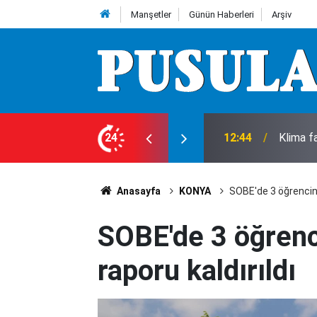
Manşetler
Günün Haberleri
Arşiv
k öldü, komşu tutuklandı
24
12:40
Yengesin
Anasayfa
KONYA
SOBE'de 3 öğrencini
SOBE'de 3 öğrenc
raporu kaldırıldı