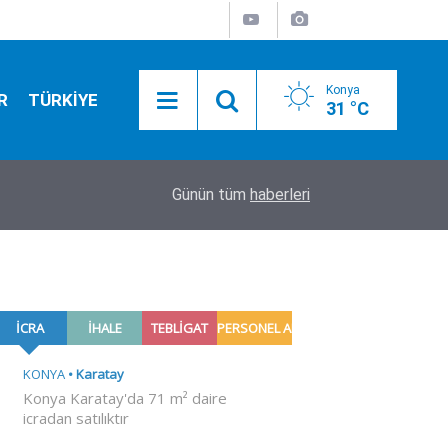
Konya
R
TÜRKİYE
31 °C
12:25
Selçuklu'da 7 bölge sıcak asfaltla buluştu
Günün tüm
haberleri