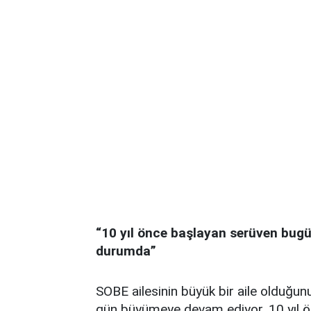
“10 yıl önce başlayan serüven bugün
durumda”
SOBE ailesinin büyük bir aile olduğu
gün büyümeye devam ediyor. 10 yıl ö