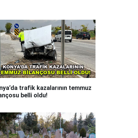
nya’da trafik kazalarının temmuz
ançosu belli oldu!