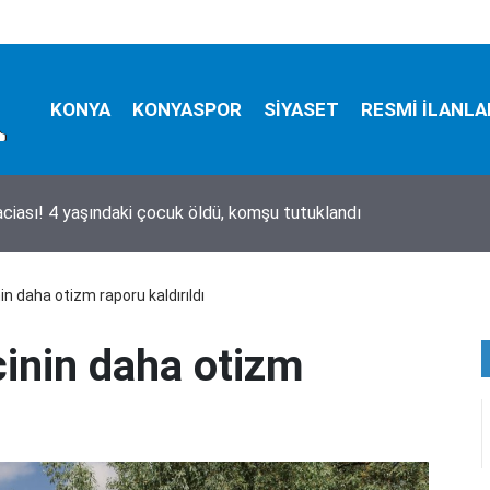
KONYA
KONYASPOR
SİYASET
RESMİ İLANLA
i öldürdü, ağabeyini ağır yaraladı
n daha otizm raporu kaldırıldı
inin daha otizm