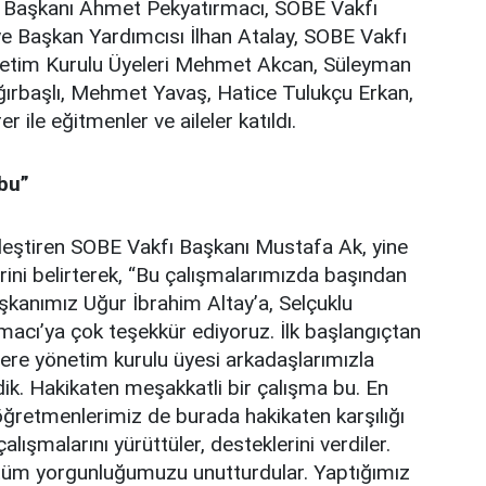
ye Başkanı Ahmet Pekyatırmacı, SOBE Vakfı
e Başkan Yardımcısı İlhan Atalay, SOBE Vakfı
netim Kurulu Üyeleri Mehmet Akcan, Süleyman
ğırbaşlı, Mehmet Yavaş, Hatice Tulukçu Erkan,
ile eğitmenler ve aileler katıldı.
bu”
leştiren SOBE Vakfı Başkanı Mustafa Ak, yine
rini belirterek, “Bu çalışmalarımızda başından
şkanımız Uğur İbrahim Altay’a, Selçuklu
acı’ya çok teşekkür ediyoruz. İlk başlangıçtan
ere yönetim kurulu üyesi arkadaşlarımızla
dik. Hakikaten meşakkatli bir çalışma bu. En
öğretmenlerimiz de burada hakikaten karşılığı
ışmalarını yürüttüler, desteklerini verdiler.
tüm yorgunluğumuzu unutturdular. Yaptığımız