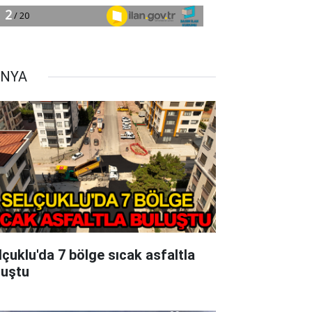
NYA
lçuklu'da 7 bölge sıcak asfaltla
luştu