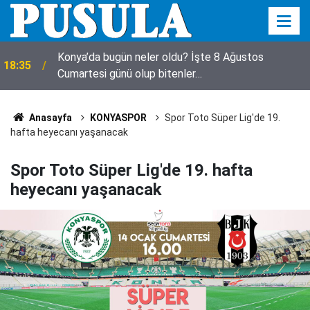
Konya’da bugün neler oldu? İşte 8 Ağustos
18:35
Cumartesi günü olup bitenler…
18:23
Avukat Esra Betül'den Pusula'ya ziyaret
Anasayfa
KONYASPOR
Spor Toto Süper Lig'de 19.
hafta heyecanı yaşanacak
Spor Toto Süper Lig'de 19. hafta
heyecanı yaşanacak