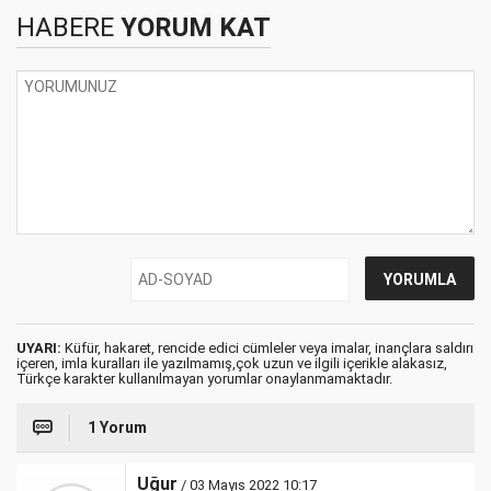
HABERE
YORUM KAT
UYARI:
Küfür, hakaret, rencide edici cümleler veya imalar, inançlara saldırı
içeren, imla kuralları ile yazılmamış,çok uzun ve ilgili içerikle alakasız,
Türkçe karakter kullanılmayan yorumlar onaylanmamaktadır.
1 Yorum
Uğur
/ 03 Mayıs 2022 10:17