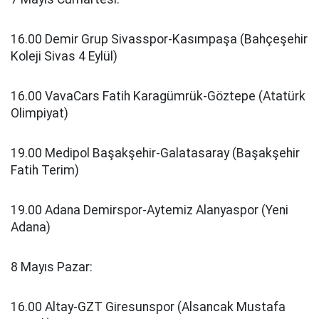
16.00 Demir Grup Sivasspor-Kasımpaşa (Bahçeşehir
Koleji Sivas 4 Eylül)
16.00 VavaCars Fatih Karagümrük-Göztepe (Atatürk
Olimpiyat)
19.00 Medipol Başakşehir-Galatasaray (Başakşehir
Fatih Terim)
19.00 Adana Demirspor-Aytemiz Alanyaspor (Yeni
Adana)
8 Mayıs Pazar:
16.00 Altay-GZT Giresunspor (Alsancak Mustafa