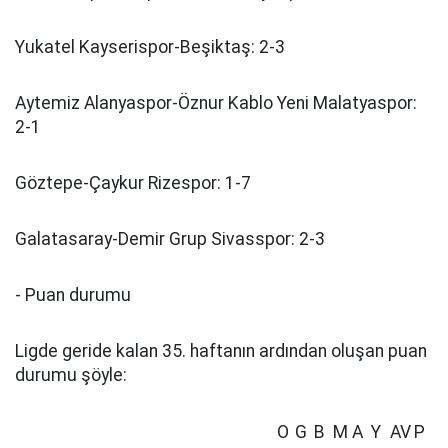
Yukatel Kayserispor-Beşiktaş: 2-3
Aytemiz Alanyaspor-Öznur Kablo Yeni Malatyaspor:
2-1
Göztepe-Çaykur Rizespor: 1-7
Galatasaray-Demir Grup Sivasspor: 2-3
- Puan durumu
Ligde geride kalan 35. haftanın ardından oluşan puan
durumu şöyle:
O
G
B
M
A
Y
AV
P