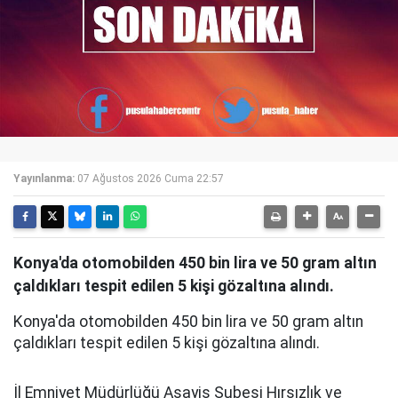
Yayınlanma:
07 Ağustos 2026 Cuma 22:57
Konya'da otomobilden 450 bin lira ve 50 gram altın
çaldıkları tespit edilen 5 kişi gözaltına alındı.
Konya'da otomobilden 450 bin lira ve 50 gram altın
çaldıkları tespit edilen 5 kişi gözaltına alındı.
İl Emniyet Müdürlüğü Asayiş Şubesi Hırsızlık ve