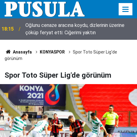
Oğlunu cenaze aracına koydu, dizlerinin üzerine
18:15
çöküp feryat etti: Ciğerimi yaktın
Anasayfa
KONYASPOR
Spor Toto Süper Lig'de
görünüm
Spor Toto Süper Lig'de görünüm