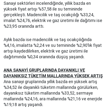
Sanayi sektörleri incelendiğinde, yıllık bazda en
yüksek fiyat artışı %57,58 ile su temininde
gerçekleşti. Madencilik ve taş ocakçılığı %33,24,
imalat %24,76, elektrik ve gaz üretimi ile dağıtımı ise
%23,95 oranında arttı.
Aylık bazda ise madencilik ve taş ocakçılığında
%4,16, imalatta %2,24 ve su temininde %2,90’lık fiyat
artışı kaydedilirken, elektrik ve gaz üretimi ile
dağıtımında %0,34 oranında düşüş yaşandı.
ANA SANAYİ GRUPLARINDA DAYANIKLI VE
DAYANIKSIZ TÜKETİM MALLARINDA YÜKSEK ARTIŞ
Ana sanayi gruplarında yıllık bazda en yüksek artış
%34,52 ile dayanıklı tüketim mallarında görülürken,
dayanıksız tüketim mallarında %33,52, sermaye
mallarında %24,16, ara mallarında %21,16 ve enerjide
%19,18 artış yaşandı.