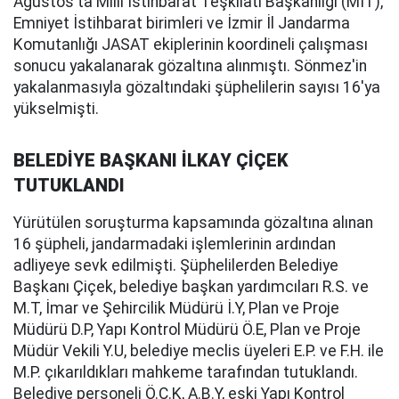
Ağustos'ta Milli İstihbarat Teşkilatı Başkanlığı (MİT),
Emniyet İstihbarat birimleri ve İzmir İl Jandarma
Komutanlığı JASAT ekiplerinin koordineli çalışması
sonucu yakalanarak gözaltına alınmıştı. Sönmez'in
yakalanmasıyla gözaltındaki şüphelilerin sayısı 16'ya
yükselmişti.
BELEDİYE BAŞKANI İLKAY ÇİÇEK
TUTUKLANDI
Yürütülen soruşturma kapsamında gözaltına alınan
16 şüpheli, jandarmadaki işlemlerinin ardından
adliyeye sevk edilmişti. Şüphelilerden Belediye
Başkanı Çiçek, belediye başkan yardımcıları R.S. ve
M.T, İmar ve Şehircilik Müdürü İ.Y, Plan ve Proje
Müdürü D.P, Yapı Kontrol Müdürü Ö.E, Plan ve Proje
Müdür Vekili Y.U, belediye meclis üyeleri E.P. ve F.H. ile
M.P. çıkarıldıkları mahkeme tarafından tutuklandı.
Belediye personeli Ö.C.K, A.B.Y, eski Yapı Kontrol