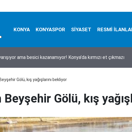
KONYA
KONYASPOR
SİYASET
RESMİ İLANLA
a kayıp kuzu için seferberlik! 10 metrelik çukurdan sağ çıktı
Beyşehir Gölü, kış yağışlarını bekliyor
 Beyşehir Gölü, kış yağışl