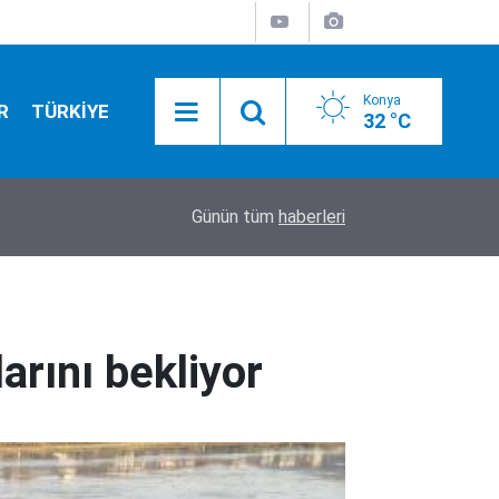
Konya
R
TÜRKİYE
32 °C
11:46
Gazze’den yürek yakan haber! Can kaybı 73 bini 
Günün tüm
haberleri
arını bekliyor