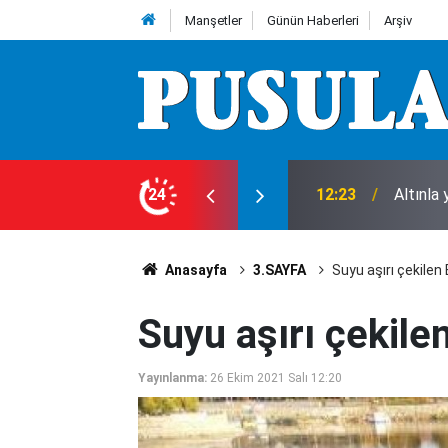
Manşetler
Günün Haberleri
Arşiv
anamıyor! Konya’da kırmızı et çıkmazı
24
11:55
Konya’d
Anasayfa
3.SAYFA
Suyu aşırı çekilen 
Suyu aşırı çekilen
Yayınlanma:
26 Ekim 2021 Salı 12:20