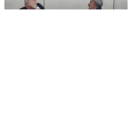
8
8
Bir hayli üzgün oldukları görülen Muhammet
Topçu'nun babasını yakınları sakinleştirdi. 19 yaşında
kaybettiği oğlunun tabutunu kendi elleri ile cenaze
aracına yükleyen acılı baba bir süre sonra dizlerinin
üzerine çökerek gözyaşlarına boğuldu. Gözü yaşlı
babanın, "Muhammet gitti, beni bıraktın gittin babam,
ciğerimi yaktın babam" sözleri yürekleri dağladı.