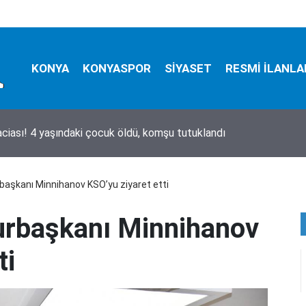
KONYA
KONYASPOR
SİYASET
RESMİ İLANLA
i öldürdü, ağabeyini ağır yaraladı
aşkanı Minnihanov KSO’yu ziyaret etti
urbaşkanı Minnihanov
ti