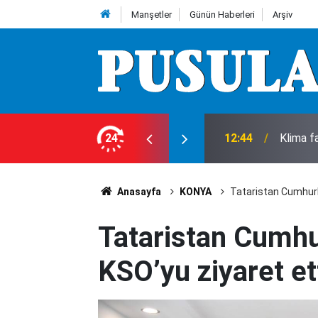
Manşetler
Günün Haberleri
Arşiv
k öldü, komşu tutuklandı
24
12:40
Yengesin
Anasayfa
KONYA
Tataristan Cumhurb
Tataristan Cumh
KSO’yu ziyaret et