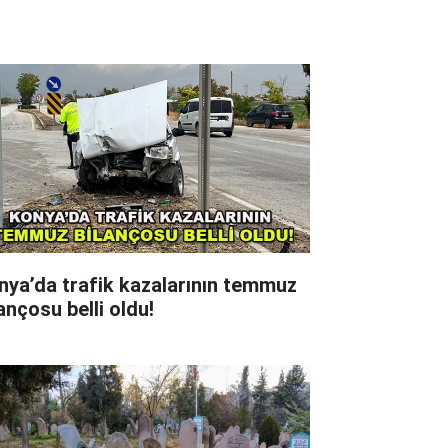
nya’da trafik kazalarının temmuz
ançosu belli oldu!