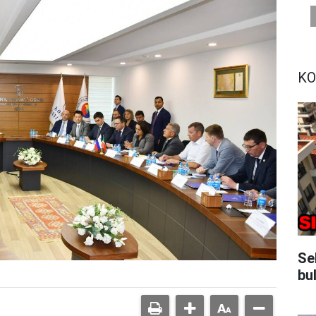
KO
Se
bu