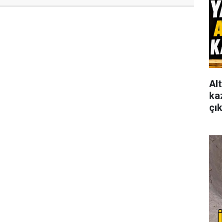
Al
ka
çı