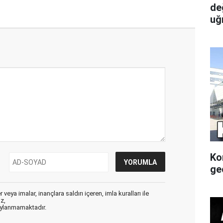
de
uğ
Ko
gec
veya imalar, inançlara saldırı içeren, imla kuralları ile
ız,
aylanmamaktadır.