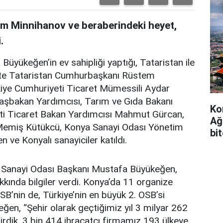
m Minnihanov ve beraberindeki heyet,
.
yükeğen’in ev sahipliği yaptığı, Tataristan ile
ete Tataristan Cumhurbaşkanı Rüstem
iye Cumhuriyeti Ticaret Mümessili Aydar
Başbakan Yardımcısı, Tarım ve Gıda Bakanı
Ko
ti Ticaret Bakan Yardımcısı Mahmut Gürcan,
Ağ
Memiş Kütükcü, Konya Sanayi Odası Yönetim
bi
ve Konyalı sanayiciler katıldı.
a Sanayi Odası Başkanı Mustafa Büyükeğen,
kkında bilgiler verdi. Konya’da 11 organize
B’nin de, Türkiye’nin en büyük 2. OSB’si
en, “Şehir olarak geçtiğimiz yıl 3 milyar 262
tirdik. 3 bin 414 ihracatçı firmamız 193 ülkeye