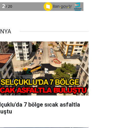
NYA
lçuklu'da 7 bölge sıcak asfaltla
luştu