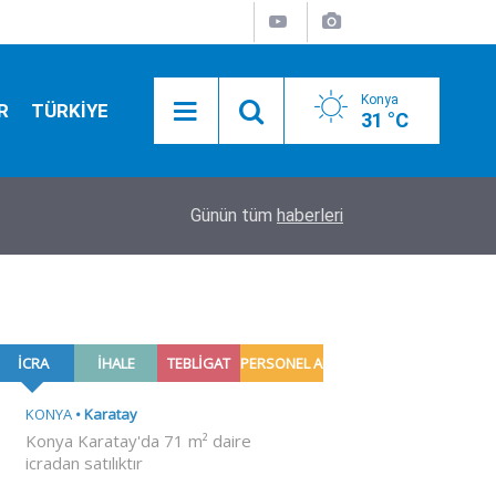
Konya
R
TÜRKİYE
31 °C
12:25
Selçuklu'da 7 bölge sıcak asfaltla buluştu
Günün tüm
haberleri