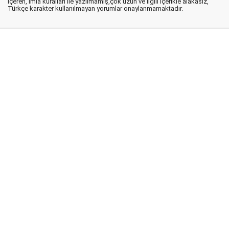
içeren, imla kuralları ile yazılmamış,çok uzun ve ilgili içerikle alakasız,
Türkçe karakter kullanılmayan yorumlar onaylanmamaktadır.