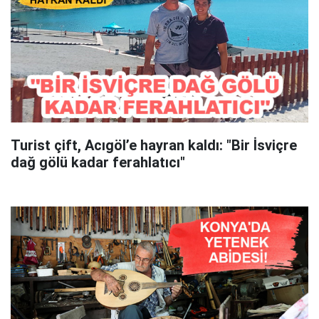
Turist çift, Acıgöl’e hayran kaldı: "Bir İsviçre
dağ gölü kadar ferahlatıcı"