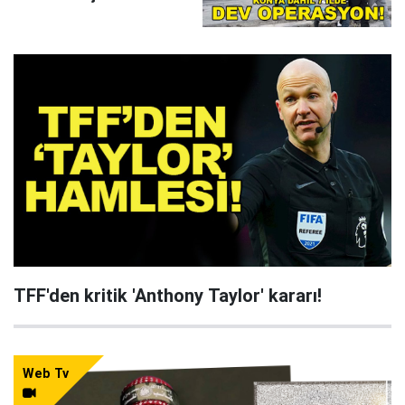
çökertildi
TFF'den kritik 'Anthony Taylor' kararı!
Web Tv