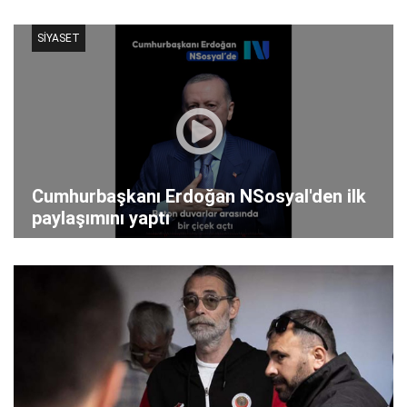
SİYASET
Cumhurbaşkanı Erdoğan NSosyal'den ilk
paylaşımını yaptı