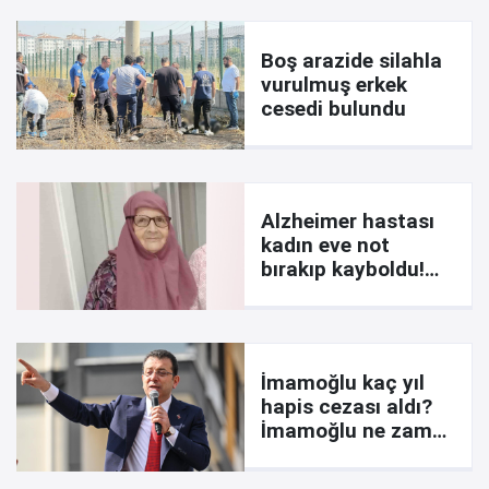
Boş arazide silahla
vurulmuş erkek
cesedi bulundu
Alzheimer hastası
kadın eve not
bırakıp kayboldu!
İşte notta yazanlar
İmamoğlu kaç yıl
hapis cezası aldı?
İmamoğlu ne zaman
çıkar? Davada son
durum