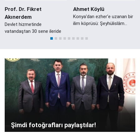
Prof. Dr. Fikret
Ahmet Köylü
Akınerdem
Konya'dan ezher'e uzanan bir
ilim köprüsü: Şeyhülislâm
Devlet hizmetinde
Mustafa Sabri Efendi'nin
vatandaştan 30 sene ileride
Konyalı Damadı Ali Zeki Efendi
Şimdi fotoğrafları paylaştılar!