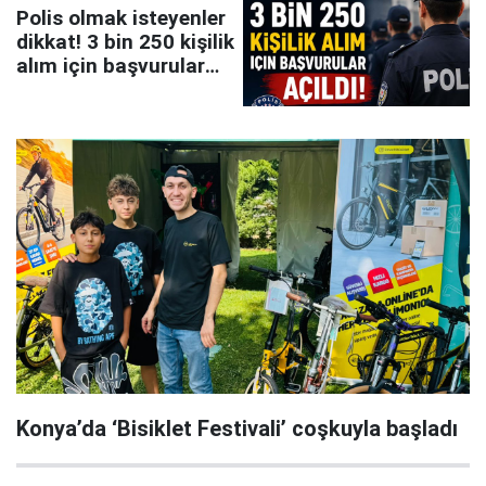
Polis olmak isteyenler
dikkat! 3 bin 250 kişilik
alım için başvurular
açıldı
Konya’da ‘Bisiklet Festivali’ coşkuyla başladı