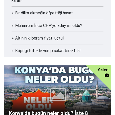
kararı!
Bir dilim ekmeğin öğrettiği hayat
Muharrem İnce CHP'ye aday mı oldu?
Altının kilogram fiyatı uçtu!
Köpeği tüfekle vurup sakat bıraktılar
Galeri
Konya’da bugün neler oldu? İşte 8