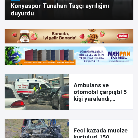
Konyaspor Tunahan Taşçı ayrılığını
duyurdu
Ambulans ve
otomobil çarpıştı! 5
kişi yaralandı,
sağlıkçıların yaptığı
dikkat çekti
Feci kazada mucize
kurtuluş! 150