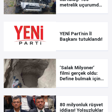
metrelik uçurumdan
sağ çıkarıldı
YENİ Part'nin İl
Başkanı tutuklandı!
’Salak Milyoner’
filmi gerçek oldu:
Define bulmak için
evin altında
metrelerce kazı
yaptılar
80 milyonluk rüşvet
iddiası! Yolsuzluklar