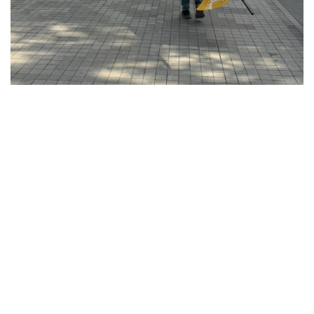
9
12
İşte bazı kareler...