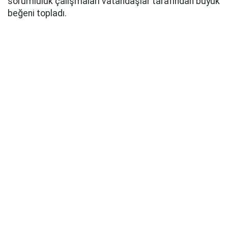
sorumluluk çalışmaları vatandaşlar tarafından büyük
beğeni topladı.