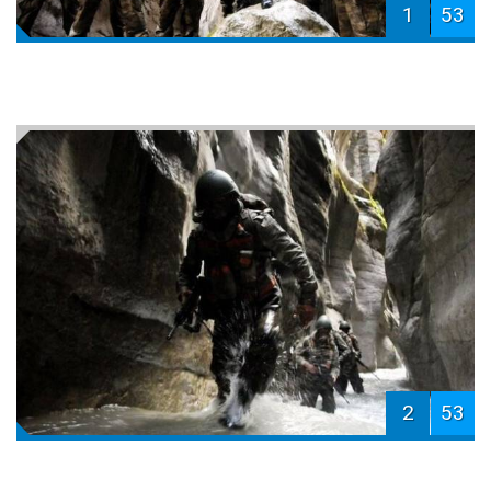
1
53
2
53