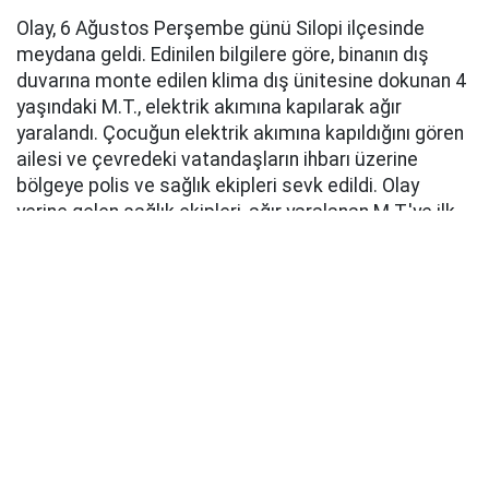
Olay, 6 Ağustos Perşembe günü Silopi ilçesinde
meydana geldi. Edinilen bilgilere göre, binanın dış
duvarına monte edilen klima dış ünitesine dokunan 4
yaşındaki M.T., elektrik akımına kapılarak ağır
yaralandı. Çocuğun elektrik akımına kapıldığını gören
ailesi ve çevredeki vatandaşların ihbarı üzerine
bölgeye polis ve sağlık ekipleri sevk edildi. Olay
yerine gelen sağlık ekipleri, ağır yaralanan M.T.'ye ilk
müdahaleyi yaptıktan sonra ambulansla Silopi Devlet
Hastanesine kaldırdı.