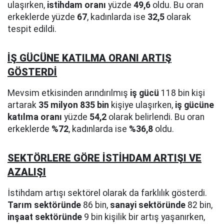
ulaşırken,
istihdam oranı
yüzde
49,6
oldu. Bu oran
erkeklerde yüzde
67
, kadınlarda ise
32,5
olarak
tespit edildi.
İŞ GÜCÜNE KATILMA ORANI ARTIŞ
GÖSTERDİ
Mevsim etkisinden arındırılmış
iş gücü
118 bin kişi
artarak
35 milyon 835 bin
kişiye ulaşırken,
iş gücüne
katılma oranı
yüzde
54,2
olarak belirlendi. Bu oran
erkeklerde
%72
, kadınlarda ise
%36,8
oldu.
SEKTÖRLERE GÖRE İSTİHDAM ARTIŞI VE
AZALIŞI
İstihdam artışı sektörel olarak da farklılık gösterdi.
Tarım sektöründe
86 bin,
sanayi sektöründe
82 bin,
inşaat sektöründe
9 bin kişilik bir artış yaşanırken,