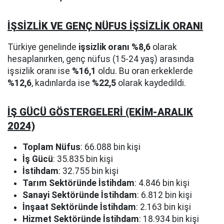
İŞSİZLİK VE GENÇ NÜFUS İŞSİZLİK ORANI
Türkiye genelinde
işsizlik oranı
%8,6
olarak
hesaplanırken, genç nüfus (15-24 yaş) arasında
işsizlik oranı ise
%16,1
oldu. Bu oran erkeklerde
%12,6
, kadınlarda ise
%22,5
olarak kaydedildi.
İŞ GÜCÜ GÖSTERGELERİ (EKİM-ARALIK
2024)
Toplam Nüfus
: 66.088 bin kişi
İş Gücü
: 35.835 bin kişi
İstihdam
: 32.755 bin kişi
Tarım Sektöründe İstihdam
: 4.846 bin kişi
Sanayi Sektöründe İstihdam
: 6.812 bin kişi
İnşaat Sektöründe İstihdam
: 2.163 bin kişi
Hizmet Sektöründe İstihdam
: 18.934 bin kişi