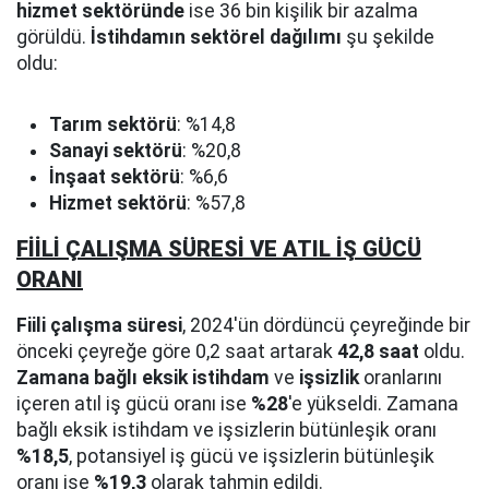
hizmet sektöründe
ise 36 bin kişilik bir azalma
görüldü.
İstihdamın sektörel dağılımı
şu şekilde
oldu:
Tarım sektörü
: %14,8
Sanayi sektörü
: %20,8
İnşaat sektörü
: %6,6
Hizmet sektörü
: %57,8
FİİLİ ÇALIŞMA SÜRESİ VE ATIL İŞ GÜCÜ
ORANI
Fiili çalışma süresi
, 2024'ün dördüncü çeyreğinde bir
önceki çeyreğe göre 0,2 saat artarak
42,8 saat
oldu.
Zamana bağlı eksik istihdam
ve
işsizlik
oranlarını
içeren atıl iş gücü oranı ise
%28
'e yükseldi. Zamana
bağlı eksik istihdam ve işsizlerin bütünleşik oranı
%18,5
, potansiyel iş gücü ve işsizlerin bütünleşik
oranı ise
%19,3
olarak tahmin edildi.