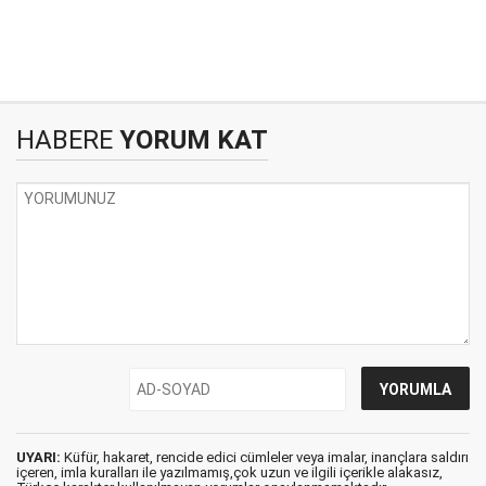
HABERE
YORUM KAT
UYARI:
Küfür, hakaret, rencide edici cümleler veya imalar, inançlara saldırı
içeren, imla kuralları ile yazılmamış,çok uzun ve ilgili içerikle alakasız,