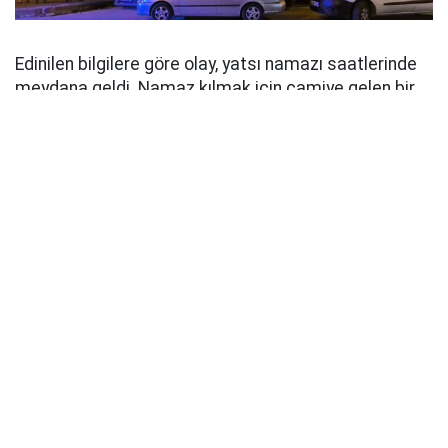
Edinilen bilgilere göre olay, yatsı namazı saatlerinde
meydana geldi. Namaz kılmak için camiye gelen bir
vatandaş, içeride asılı halde bulunan şahsı fark
ederek durumu 112 Acil Çağrı Merkezi'ne bildirdi.
İhbar üzerine olay yerine sağlık ve polis ekipleri sevk
edildi. Sağlık ekiplerinin yaptığı kontrolde şahsın
hayatını kaybettiği belirlendi. Polis ekipleri camide ve
çevresinde geniş çaplı inceleme başlatırken, olay yeri
inceleme çalışmalarının ardından cenaze, kesin ölüm
nedeninin belirlenmesi amacıyla otopsi yapılmak
üzere Adli Tıp Kurumu morguna kaldırıldı.
Olayın intihar mı yoksa farklı bir nedenle mi meydana
geldiği, yapılacak otopsi ve soruşturmanın ardından
netlik kazanacak. Polis ekiplerinin olayla ilgili
soruşturması sürüyor.