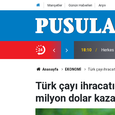
Manşetler
Günün Haberleri
Arşiv
e 7 Ağustos Cuma günü olup bitenler…
24
18:10
Herkes 
Anasayfa
EKONOMİ
Türk çayı ihracat
Türk çayı ihracatı
milyon dolar kaza