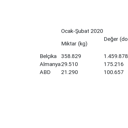
Ocak-Şubat 2020
Değer (do
Miktar (kg)
Belçika
358.829
1.459.878
Almanya
29.510
175.216
ABD
21.290
100.657