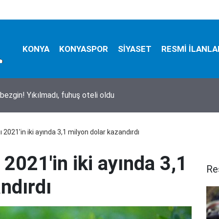
KONYA
KONYASPOR
SİYASET
RESMİ İLANLA
bezgin! Yıkılmadı, fuhuş oteli oldu
ı 2021'in iki ayında 3,1 milyon dolar kazandırdı
 2021'in iki ayında 3,1
Re
ndırdı