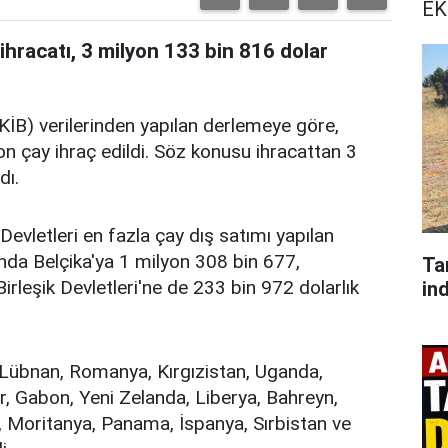
EK
y ihracatı, 3 milyon 133 bin 816 dolar
DKİB) verilerinden yapılan derlemeye göre,
 çay ihraç edildi. Söz konusu ihracattan 3
dı.
evletleri en fazla çay dış satımı yapılan
ayında Belçika'ya 1 milyon 308 bin 677,
Ta
leşik Devletleri'ne de 233 bin 972 dolarlık
ind
, Lübnan, Romanya, Kırgızistan, Uganda,
ır, Gabon, Yeni Zelanda, Liberya, Bahreyn,
r, Moritanya, Panama, İspanya, Sırbistan ve