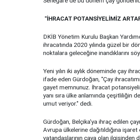
Senegal'e de bu dönem çay gönderild
"İHRACAT POTANSİYELİMİZ ARTA
DKİB Yönetim Kurulu Başkan Yardım
ihracatında 2020 yılında güzel bir döne
noktalara geleceğine inandıklarını söy
Yeni yılın iki aylık döneminde çay ihrac
ifade eden Gürdoğan, "Çay ihracatımızla
gayet memnunuz. İhracat potansiyeli
yanı sıra ülke anlamında çeşitliliğin
umut veriyor." dedi.
Gürdoğan, Belçika'ya ihraç edilen çay
Avrupa ülkelerine dağıtıldığına işaret
vatandaşlarının çaya olan ilgisinden 