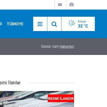
Konya
R
TÜRKİYE
32 °C
17:52
Tarım ekipleri Beyşehir'de sahaya indi: Kovanlar 
Günün tüm
haberleri
smi İlanlar