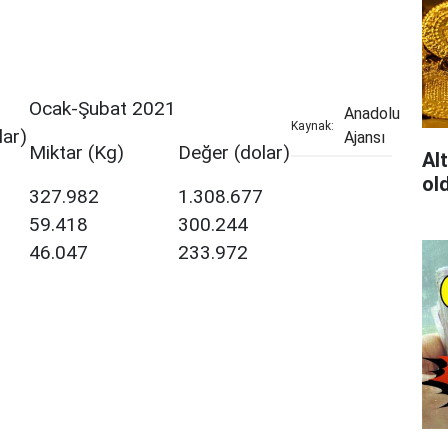
Ocak-Şubat 2021
Anadolu
Kaynak:
lar)
Ajansı
Miktar (Kg)
Değer (dolar)
Al
ol
327.982
1.308.677
59.418
300.244
46.047
233.972