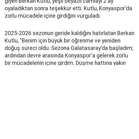
giyen Berkan Kutlu, yeşil beyazlı camiayı 2 ay
oyaladıktan sonra teşekkür etti. Kutlu, Konyaspor'da
zorlu mücadele içine girdiğini vurguladı.
2025-2026 sezonun geride kaldığını hatırlatan Berkan
Kutlu, "Benim için büyük bir öğrenme ve yeniden
doğuş süreci oldu. Sezona Galatasaray'da başladım;
ardından devre arasında Konyaspor'a gelerek zorlu
bir mücadelenin içine girdim. Düşme hattına yakın
iken katıldığımız takımı, takım arkadaşlarımla birlikte
Süper Lig'in devlerini mağlup ederek üst sıralara
taşıdık ve Türkiye Kupası'nda finale kadar yürüdük"
dedi.
TEŞEKKÜR ETTİ
Kutlu,
sözlerinin devamında ise şu ifadelere yer verdi,
"Kendi adıma da sahada 'Berkan Kutlu geri döndü